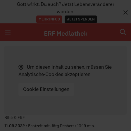
Gott wirkt. Du auch? Jetzt Lebensveränderer
werden!
MEHR INFOS
JETZT SPENDEN
ERF Mediathek
Navigation überspringen
ERF Mediathek
Um diesen Inhalt zu sehen, müssen Sie
SENDUNGEN A-Z
Analytische-Cookies akzeptieren.
ERF WEB-TV
Cookie Einstellungen
APPS
Player starten/anhalten
Bild: © ERF
11.09.2022
/ Echtzeit mit Jörg Dechert / 10:19 min.