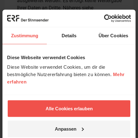
ausgewertet werden. Es erfolgt keine Weitergabe
Ihrer Daten an Dritte. Näheres siehe
Datenschutzerklärung
.
Alle Kommentare werden redaktionell geprüft. Wir behalten
uns das Kürzen von Kommentaren vor. Ein Recht auf
Zustimmung
Details
Über Cookies
Veröffentlichung besteht nicht. Bitte beachten Sie beim
Schreiben Ihres Kommentars unsere
Netiquette
.
Diese Webseite verwendet Cookies
Absenden
Diese Website verwendet Cookies, um dir die
bestmögliche Nutzererfahrung bieten zu können.
Mehr
erfahren
Kommentare (1)
Die in den Kommentaren geäußerten Inhalte und Meinungen
Alle Cookies erlauben
geben ausschließlich die persönliche Meinung der jeweiligen
Verfasser wieder. Der ERF übernimmt keine Gewähr für die
Richtigkeit, Vollständigkeit oder Rechtmäßigkeit der von
Anpassen
Nutzern veröffentlichten Kommentare.