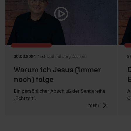
30.06.2024
/ Echtzeit mit Jörg Dechert
2
Warum ich Jesus (immer
D
noch) folge
E
Ein persönlicher Abschluß der Sendereihe
A
„Echtzeit“.
C
mehr