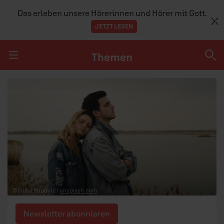
Das erleben unsere Hörerinnen und Hörer mit Gott.
JETZT LESEN
Themen
Navigation überspringen
Themen
DOSSIERS
GLAUBE
MENSCHEN
GESELLSCHAFT
© Milan Popovic /
unsplash.com
LEBEN
Newsletter abonnieren
TEAM