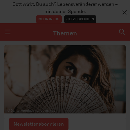
Gott wirkt. Du auch? Lebensveränderer werden –
mit deiner Spende.
MEHR INFOS
JETZT SPENDEN
Themen
Navigation überspringen
Themen
DOSSIERS
GLAUBE
MENSCHEN
GESELLSCHAFT
© Daniel Apodaca /
unsplash.com
LEBEN
Newsletter abonnieren
TEAM