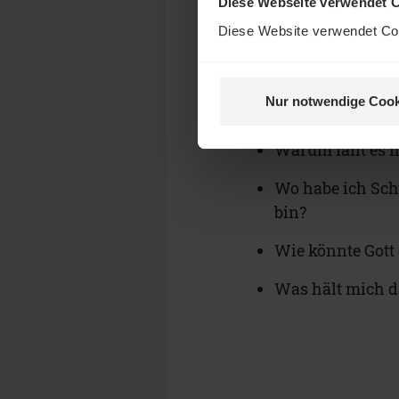
Diese Webseite verwendet 
Nimm dieses Geschen
Diese Website verwendet Coo
denn Gott meint es gu
Nur notwendige Cook
Denke einmal über f
Warum fällt es 
Wo habe ich Sch
bin?
Wie könnte Gott
Was hält mich d