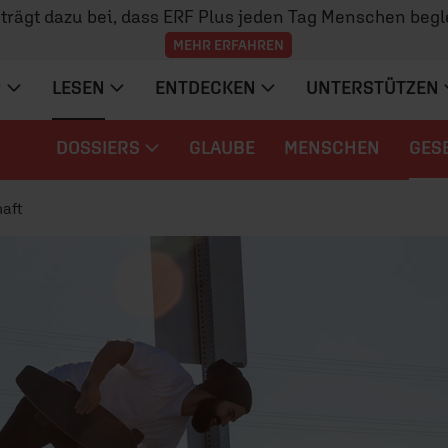
z trägt dazu bei, dass ERF Plus jeden Tag Menschen begl
MEHR ERFAHREN
N
LESEN
ENTDECKEN
UNTERSTÜTZEN
DOSSIERS
GLAUBE
MENSCHEN
GES
aft