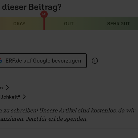
r dieser Beitrag?
50
OKAY
GUT
SEHR GUT
ERF.de auf Google bevorzugen
en
lichkeit“
ch zu schreiben! Unsere Artikel sind kostenlos, da wir
nanzieren.
Jetzt für erf.de spenden.