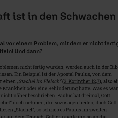
aft ist in den Schwachen
mal vor einem Problem, mit dem er nicht ferti
ifeln! Und dann?
oblemen nicht fertig wurden, werden auch in der Bib
ssen. Ein Beispiel ist der Apostel Paulus, von dem
er einen
„Stachel im Fleisch“
(
2. Korinther 12,7
), also e
ne Krankheit oder eine Behinderung hatte. Was es war
d nicht näher beschrieben. Paulus bat dreimal, Gott
chel“ doch nehmen, ihn sozusagen heilen, doch Gott
 diesen „Stachel“, so schrieb es Paulus im zweiten
e er auf dem Teppich. Gott erinnerte ihn so an die