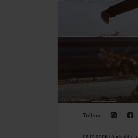
© Dillon Winspear /
unsplash.com
02.01.2008
/ Andacht / L