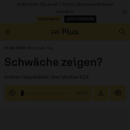
Gott wirkt. Du auch? Jetzt Lebensveränderer
werden!
MEHR INFOS
JETZT SPENDEN
Navigation überspringen
01.02.2019
/ Wort zum Tag
Schwäche zeigen?
ERZÄHL MAL
Andrea Hoppstädter über Markus 9,24.
AUDIOTHEK
PROGRAMM
04:15
MITMACHEN
PODCASTS
ÜBER