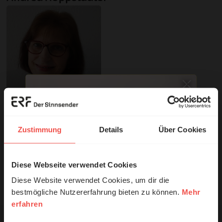
© Privat
Zustimmung
Details
Über Cookies
Sie möchten noch tiefer in die Bibel eintauchen? Wir
empfehlen unsere Sendereihe:
Anstoß
Diese Webseite verwendet Cookies
© Ruth Schneider / ERF
Diese Website verwendet Cookies, um dir die
Nutzungsrechte
bestmögliche Nutzererfahrung bieten zu können.
Mehr
erfahren
Erzähl mal!