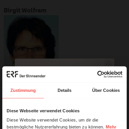
Birgit Wolfram
© privat
Zustimmung
Details
Über Cookies
Sie möchten noch tiefer in die Bibel eintauchen? Wir
Diese Webseite verwendet Cookies
© Ruth Schneider / ERF
empfehlen unsere Sendereihe:
Diese Website verwendet Cookies, um dir die
Anstoß
bestmögliche Nutzererfahrung bieten zu können.
Mehr