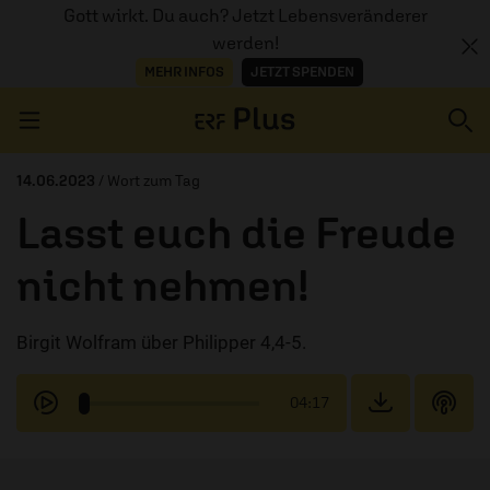
Gott wirkt. Du auch? Jetzt Lebensveränderer
werden!
MEHR INFOS
JETZT SPENDEN
Navigation überspringen
14.06.2023
/ Wort zum Tag
Lasst euch die Freude
ERZÄHL MAL
nicht nehmen!
AUDIOTHEK
Birgit Wolfram über Philipper 4,4-5.
PROGRAMM
MITMACHEN
04:17
PODCASTS
ÜBER