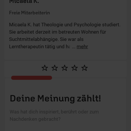
Micaela K.
Freie Mitarbeiterin
Micaela K. hat Theologie und Psychologie studiert.
Sie arbeitet derzeit im betreuten Wohnen für
Suchtmittelabhängige. Sie war als
Lerntherapeutin tätig und hat in einer intensiv-
...
mehr
pädagogischen Einrichtung gearbeitet.
Redaktionell setzt sie ihre Schwerpunkte auf die
psychische Gesundheit und Kindererziehung. Sie
ist verheiratet und Mutter von drei Kindern.
Deine Meinung zählt!
Was hat dich inspiriert, berührt oder zum
Nachdenken gebracht?