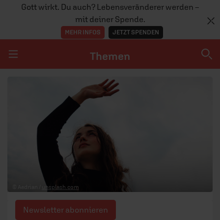
Gott wirkt. Du auch? Lebensveränderer werden –
mit deiner Spende.
MEHR INFOS
JETZT SPENDEN
Themen
Navigation überspringen
Themen
DOSSIERS
GLAUBE
MENSCHEN
GESELLSCHAFT
© Aedrian /
unsplash.com
LEBEN
Newsletter abonnieren
TEAM