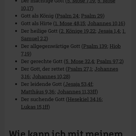
Der mächtige Gott (
5. Mose 7,19
;
5. Mose
10,17
)
Gott als König (
Psalm 24
;
Psalm 29
)
Gott als Hirte (
1. Mose 48,15
;
Johannes 10,16
)
Der heilige Gott (
2. Könige 19,22
;
Jesaja 1,4
;
1.
Samuel 2,2
)
Der allgegenwärtige Gott (
Psalm 139
;
Hiob
7,19
)
Der gerechte Gott (
5. Mose 32,4
;
Psalm 97,2
)
Der Gott, der rettet (
Psalm 27,1
;
Johannes
3,16
;
Johannes 10,28
)
Der leidende Gott (
Jesaja 53,4f
;
Matthäus 9,36
;
Johannes 11,33ff)
Der suchende Gott (
Hesekiel 34,16
;
Lukas 15,1ff)
Wie kann ich mit meinem