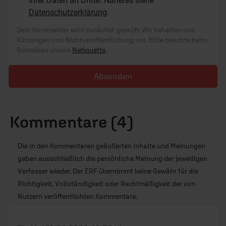
Ihrer Daten an Dritte. Näheres siehe
Datenschutzerklärung
.
Dein Kommentar wird zunächst geprüft. Wir behalten uns
Kürzungen und Nichtveröffentlichung vor. Bitte beachte beim
Schreiben unsere
Netiquette
.
Absenden
Kommentare (4)
Die in den Kommentaren geäußerten Inhalte und Meinungen
geben ausschließlich die persönliche Meinung der jeweiligen
Verfasser wieder. Der ERF übernimmt keine Gewähr für die
Richtigkeit, Vollständigkeit oder Rechtmäßigkeit der von
Nutzern veröffentlichten Kommentare.