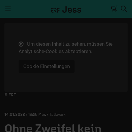
Navigation überspringen
Um diesen Inhalt zu sehen, müssen Sie
TALKWERK
Analytische-Cookies akzeptieren.
REPORTAGE
Cookie Einstellungen
RADIO
DEINE APP
PODCASTS
Player starten/anhalten
© ERF
MITMACHEN
14.01.2022
/ 19:25 Min. / Talkwerk
ÜBER UNS
Ohne Zweifel kein