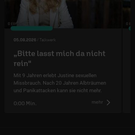
© ERF
© ERF
05.08.2026
/ Talkwerk
0
„Bitte lasst mich da nicht
rein"
Mit 9 Jahren erlebt Justine sexuellen
T
Missbrauch. Nach 20 Jahren Albträumen
T
und Panikattacken kann sie nicht mehr.
ä
mehr
0:00 Min.
0