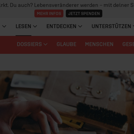
irkt. Du auch? Lebensveränderer werden – mit deiner 
MEHR INFOS
JETZT SPENDEN
N
LESEN
ENTDECKEN
UNTERSTÜTZEN
DOSSIERS
GLAUBE
MENSCHEN
GES