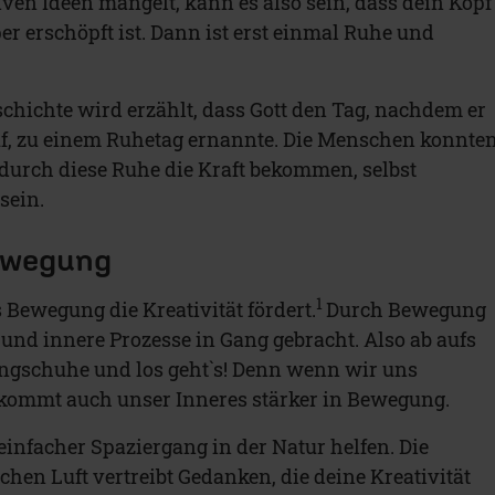
ven Ideen mangelt, kann es also sein, dass dein Kopf
er erschöpft ist. Dann ist erst einmal Ruhe und
chichte wird erzählt, dass Gott den Tag, nachdem er
f, zu einem Ruhetag ernannte. Die Menschen konnte
 durch diese Ruhe die Kraft bekommen, selbst
sein.
ewegung
1
 Bewegung die Kreativität fördert.
Durch Bewegung
 und innere Prozesse in Gang gebracht. Also ab aufs
ingschuhe und los geht`s! Denn wenn wir uns
 kommt auch unser Inneres stärker in Bewegung.
einfacher Spaziergang in der Natur helfen. Die
hen Luft vertreibt Gedanken, die deine Kreativität