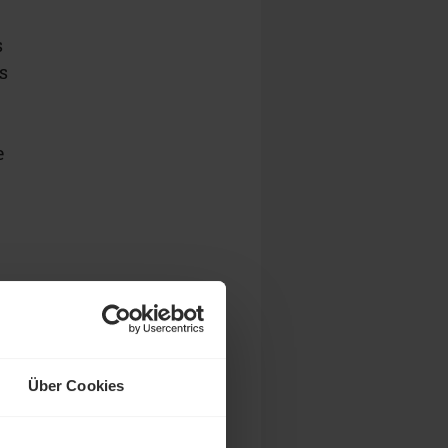
s
s
e
Über Cookies
ür