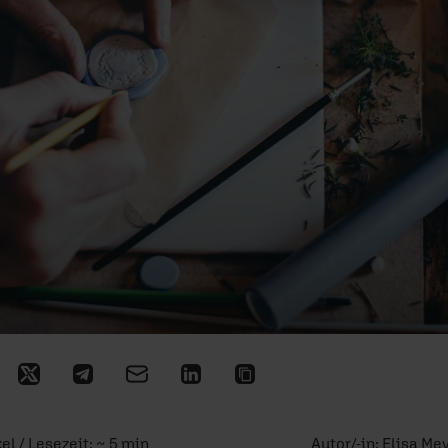
kel / Lesezeit: ~ 5 min
Autor/-in:
Elisa Me