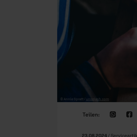
© Annie Spratt /
unsplash.com
23.08.2024
/ Servicearti