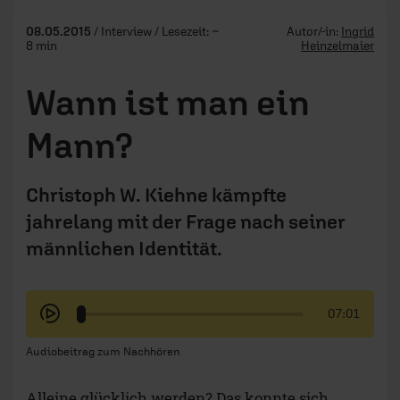
08.05.2015
/ Interview / Lesezeit: ~
Autor/-in:
Ingrid
8 min
Heinzelmaier
Wann ist man ein
Mann?
Christoph W. Kiehne kämpfte
jahrelang mit der Frage nach seiner
männlichen Identität.
07:01
Audiobeitrag zum Nachhören
Alleine glücklich werden? Das konnte sich