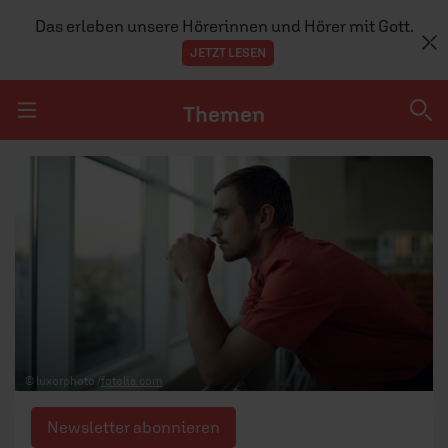
Das erleben unsere Hörerinnen und Hörer mit Gott.
JETZT LESEN
Themen
Navigation überspringen
Themen
DOSSIERS
GLAUBE
MENSCHEN
GESELLSCHAFT
© luxorphoto /
fotolia.com
LEBEN
Newsletter abonnieren
TEAM