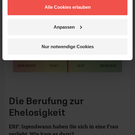
dass ich den Weg aus der Homosexualität heraus
Alle Cookies erlauben
weiter gehen konnte.
Anpassen
Wie gefällt dir dieser
Nur notwendige Cookies
Beitrag?
50
GAR NICHT
OKAY
GUT
SEHR GUT
Die Berufung zur
Ehelosigkeit
ERF: Irgendwann haben Sie sich in eine Frau
verliebt. Wie kam es dazu?