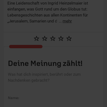
Eine Leidenschaft von Ingrid Heinzelmaier ist
einfangen, was Gott rund um den Globus tut:
Lebensgeschichten aus allen Kontinenten für
„Jerusalem, Samarien und die Welt“ und „Glaube –
...
mehr
global“. Außerdem will sie als Redakteurin und
Moderatorin mit der Gebetsmotivationsreihe
„Beten bringt’s“ anderen Mut machen für ihr
persönliches Leben mit Gott.
Deine Meinung zählt!
Was hat dich inspiriert, berührt oder zum
Nachdenken gebracht?
Name: