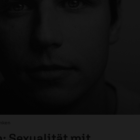
enken
: Sexualität mit