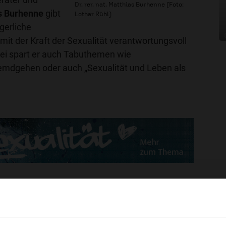
Dr. rer. nat. Matthias Burhenne (Foto:
as Burhenne
gibt
Lothar Rühl)
gerliche
it der Kraft der Sexualität verantwortungsvoll
i spart er auch Tabuthemen wie
remdgehen oder auch „Sexualität und Leben als
en
hl mal!