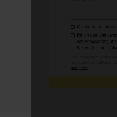
Meinen Kommentar nich
Ich bin damit einver
der Verbesserung unse
Weitergabe Ihrer Date
Alle Kommentare werden reda
Recht auf Veröffentlichung 
Netiquette
.