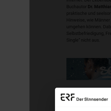
Buchautor
Dr. Matthi
praktische und seelsor
Hinweise, wie Männer m
umgehen können. Dabe
Selbstbefriedigung, F
Single“ nicht aus.
ERF Antenne online les
Erzä