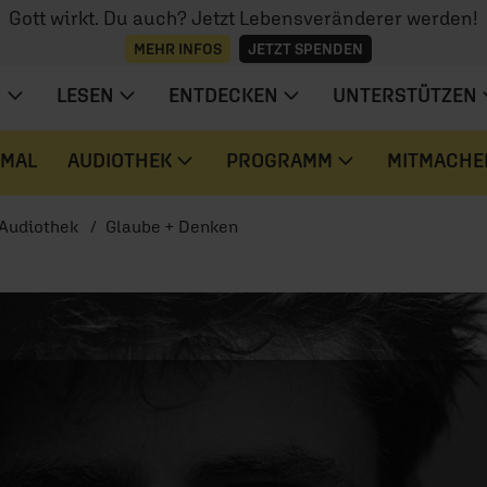
Gott wirkt. Du auch? Jetzt Lebensveränderer werden!
MEHR INFOS
JETZT SPENDEN
N
LESEN
ENTDECKEN
UNTERSTÜTZEN
 MAL
AUDIOTHEK
PROGRAMM
MITMACHE
Audiothek
Glaube + Denken