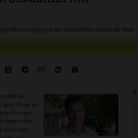
r
gsvollen Umgang mit der natürlichsten Sache der Welt.
L
ät fällt es
r, gute Wege zu
Versuchungen,
h konfrontiert
e durch das
erater und