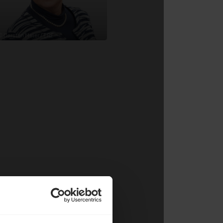
© Carsten Meier / ERF