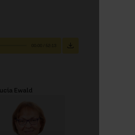
00:00
/ 52:13
ucia Ewald