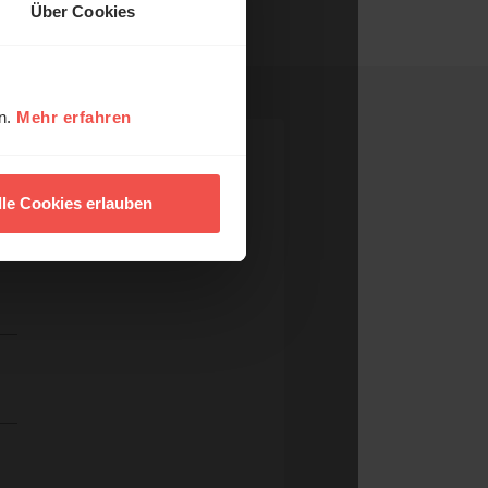
Über Cookies
en.
Mehr erfahren
lle Cookies erlauben