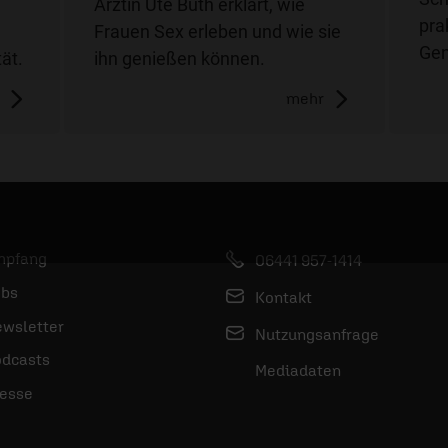
Ärztin Ute Buth erklärt, wie
pra
Frauen Sex erleben und wie sie
Gen
ät.
ihn genießen können.
mehr
mpfang
06441 957-1414
bs
Kontakt
wsletter
Nutzungsanfrage
dcasts
Mediadaten
esse