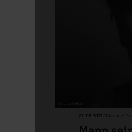
© Jurica Koletic
30.08.2017
/ Glaube + D
Mann sein