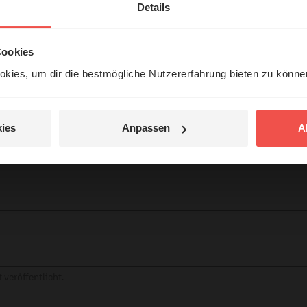
erleben unsere Hörerinnen
Details
örer mit Gott ...
Cookies
kies, um dir die bestmögliche Nutzererfahrung bieten zu könn
Jetzt Geschichten
entdecken
tar
ies
Anpassen
A
jetzt nicht.
© Ruth Schneider / ERF
 veröffentlicht.