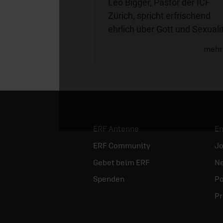
Leo Bigger, Pastor der ICF
Zürich, spricht erfrischend
ehrlich über Gott und Sexualit
mehr
ERF Antenne
E
ERF Community
Jo
Gebet beim ERF
Ne
Spenden
Po
Pr