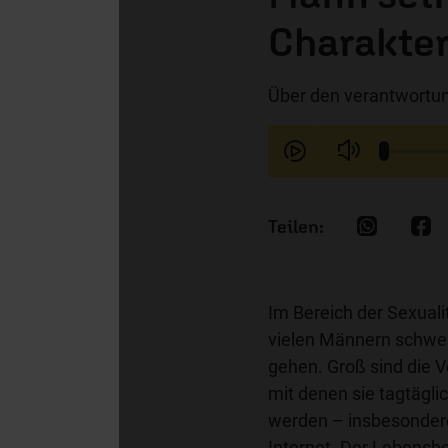
Charakte
Über den verantwortun
Im Bereich der Sexualit
vielen Männern schwe
gehen. Groß sind die 
mit denen sie tagtäglic
werden – insbesonder
Internet. Der Lebensb