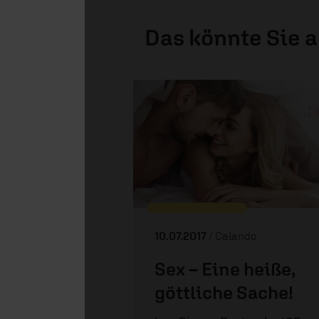
Das könnte Sie 
10.07.2017
/ Calando
Sex – Eine heiße,
göttliche Sache!