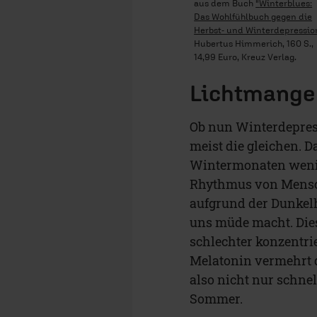
aus dem Buch
"
Winterblues:
Das
Wohlfühlbuch gegen die
Herbst- und Winterdepressio
Hubertus Himmerich, 160 S.,
14,99 Euro, Kreuz Verlag.
Lichtmange
Ob nun Winterdepress
meist die gleichen. 
Wintermonaten weni
Rhythmus von Mensch
aufgrund der Dunkel
uns müde macht. Dies
schlechter konzentrie
Melatonin vermehrt 
also nicht nur schne
Sommer.