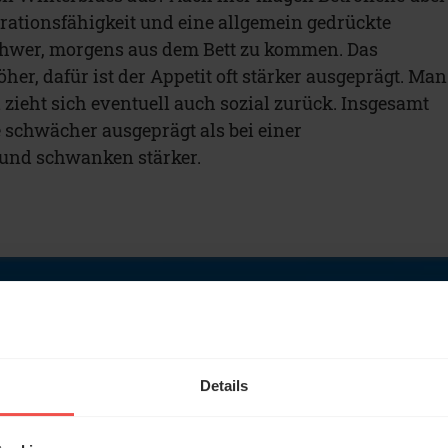
ationsfähigkeit und eine allgemein gedrückte
schwer, morgens aus dem Bett zu kommen. Das
öher, dafür ist der Appetit oft stärker ausgeprägt. Man
 zieht sich eventuell auch sozial zurück. Insgesamt
schwächer ausgeprägt als bei einer
 und schwanken stärker.
Details