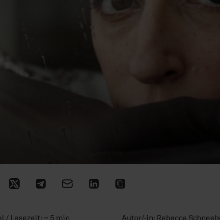
l / Lesezeit: ~ 5 min
Autor/-in:
Rebecca Schneeb