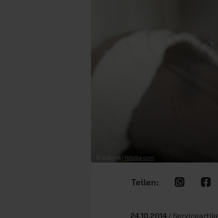
© dubova /
fotolia.com
24.10.2014
/ Serviceartike