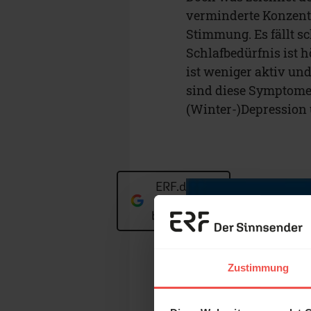
verminderte Konzentr
Stimmung. Es fällt 
Schlafbedürfnis ist h
ist weniger aktiv und
sind diese Symptome 
(Winter-)Depression
ERF.de auf
Google
bevorzugen
Zustimmung