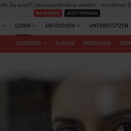
irkt. Du auch? Lebensveränderer werden – mit deiner 
MEHR INFOS
JETZT SPENDEN
N
LESEN
ENTDECKEN
UNTERSTÜTZEN
DOSSIERS
GLAUBE
MENSCHEN
GES