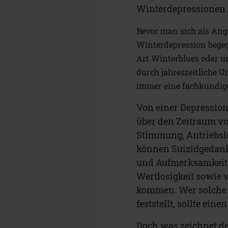
Winterdepressionen
Bevor man sich als Ange
Winterdepression begeg
Art Winterblues oder um
durch jahreszeitliche 
immer eine fachkundige
Von einer Depressio
über den Zeitraum vo
Stimmung, Antriebslo
können Suizidgedank
und Aufmerksamkeit,
Wertlosigkeit sowie 
kommen. Wer solche 
feststellt, sollte ein
Doch was zeichnet de