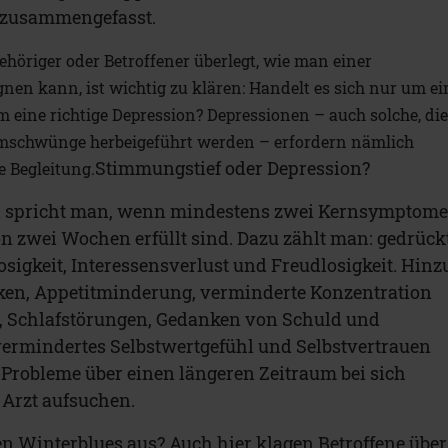
 zusammengefasst.
höriger oder Betroffener überlegt, wie man einer
nen kann, ist wichtig zu klären: Handelt es sich nur um ei
 eine richtige Depression? Depressionen – auch solche, di
Umschwünge herbeigeführt werden – erfordern nämlich
Stimmungstief oder Depression?
 Begleitung.
n spricht man, wenn mindestens zwei Kernsymptom
n zwei Wochen erfüllt sind. Dazu zählt man: gedrück
sigkeit, Interessensverlust und Freudlosigkeit. Hinz
en, Appetitminderung, verminderte Konzentration
 Schlafstörungen, Gedanken von Schuld und
vermindertes Selbstwertgefühl und Selbstvertrauen
Probleme über einen längeren Zeitraum bei sich
en Arzt aufsuchen.
n Winterblues aus? Auch hier klagen Betroffene über