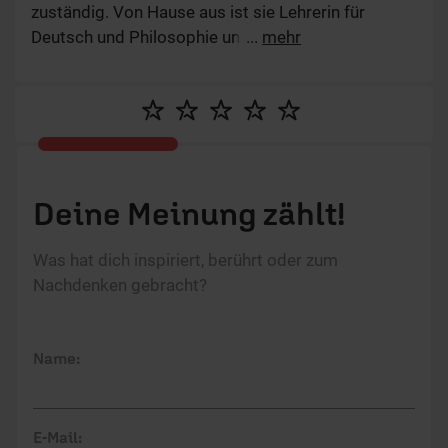
zuständig. Von Hause aus ist sie Lehrerin für
Deutsch und Philosophie und Sprecherzieherin. Sie
...
mehr
liebt Hunde, geht gerne ins Kino und gestaltet
Landschaftsdioramen.
Deine Meinung zählt!
Was hat dich inspiriert, berührt oder zum
Nachdenken gebracht?
Name:
E-Mail: