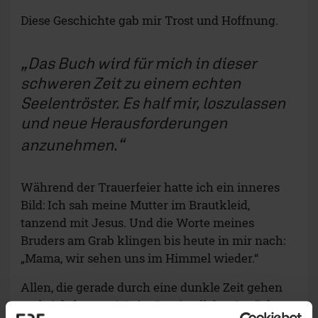
Diese Geschichte gab mir Trost und Hoffnung.
Das Buch wird für mich in dieser
schweren Zeit zu einem echten
Seelentröster. Es half mir, loszulassen
und neue Herausforderungen
anzunehmen.
Während der Trauerfeier hatte ich ein inneres
Bild: Ich sah meine Mutter im Brautkleid,
tanzend mit Jesus. Und die Worte meines
Bruders am Grab klingen bis heute in mir nach:
„Mama, wir sehen uns im Himmel wieder.“
Allen, die gerade durch eine dunkle Zeit gehen
und sich fragen:
Wo ist Gott in all dem?
, möchte