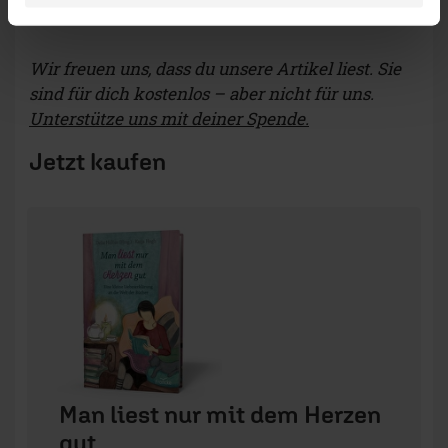
Wir freuen uns, dass du unsere Artikel liest. Sie
sind für dich kostenlos – aber nicht für uns.
Unterstütze uns mit deiner Spende.
Jetzt kaufen
Man liest nur mit dem Herzen
gut