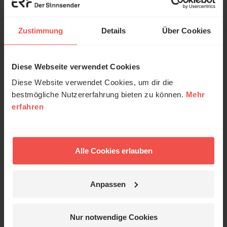
ich sagen: Er ist da!
Manchmal zeigt er seine Liebe auf unerwartete
Zustimmung
Details
Über Cookies
Weise – oft anders, als wir es uns je vorgestellt
hätten.
Diese Webseite verwendet Cookies
Diese Website verwendet Cookies, um dir die
bestmögliche Nutzererfahrung bieten zu können.
Mehr
erfahren
Wie gefällt dir dieser
Beitrag?
50
Alle Cookies erlauben
GAR NICHT
OKAY
GUT
SEHR GUT
Anpassen
Nur notwendige Cookies
ERF.de auf Google bevorzugen