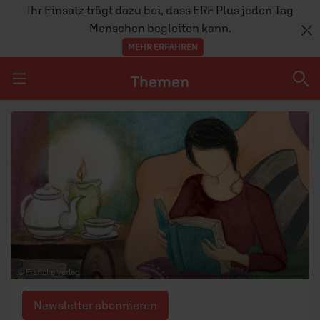
Ihr Einsatz trägt dazu bei, dass ERF Plus jeden Tag
Menschen begleiten kann.
MEHR ERFAHREN
Themen
Navigation überspringen
Themen
DOSSIERS
GLAUBE
MENSCHEN
GESELLSCHAFT
© Francke Verlag
LEBEN
Newsletter abonnieren
TEAM