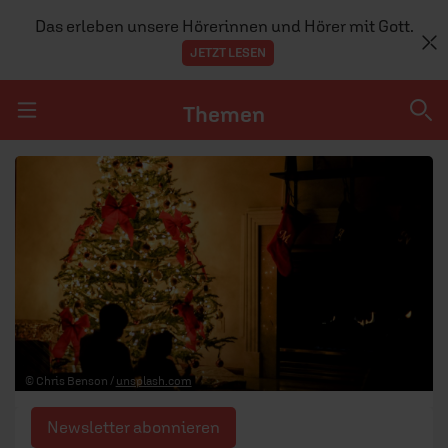
Das erleben unsere Hörerinnen und Hörer mit Gott.
JETZT LESEN
Themen
Navigation überspringen
Themen
DOSSIERS
GLAUBE
MENSCHEN
GESELLSCHAFT
© Chris Benson /
unsplash.com
LEBEN
Newsletter abonnieren
TEAM