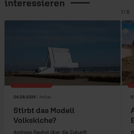
interessieren
1 / 6
04.08.2026
/ Artikel
0
Stirbt das Modell
Volkskiche?
Andreas Rauhut über die Zukunft
W