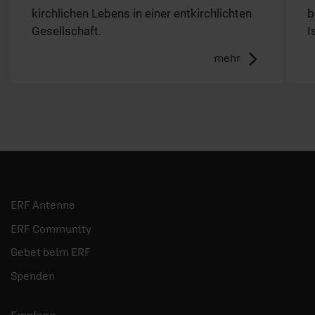
kirchlichen Lebens in einer entkirchlichten
b
Gesellschaft.
I
mehr
ERF Antenne
ERF Community
Gebet beim ERF
Spenden
Empfang