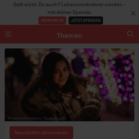
Gott wirkt. Du auch? Lebensveränderer werden –
mit deiner Spende.
MEHR INFOS
JETZT SPENDEN
Themen
Navigation überspringen
Themen
DOSSIERS
GLAUBE
MENSCHEN
GESELLSCHAFT
© freestocks-photos /
Pixabay.com
LEBEN
Newsletter abonnieren
TEAM