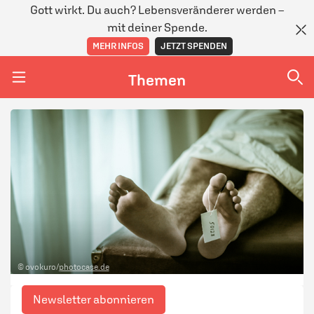
Gott wirkt. Du auch? Lebensveränderer werden –
mit deiner Spende.
MEHR INFOS
JETZT SPENDEN
Themen
Navigation überspringen
Themen
DOSSIERS
GLAUBE
MENSCHEN
GESELLSCHAFT
© ovokuro/
photocase.de
LEBEN
Newsletter abonnieren
TEAM