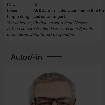
© ERF
Martin Mandt
Redakteur (✝)