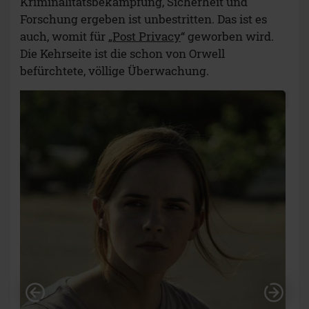
Kriminalitätsbekämpfung, Sicherheit und
Forschung ergeben ist unbestritten. Das ist es
auch, womit für „
Post Privacy
“ geworben wird.
Die Kehrseite ist die schon von Orwell
befürchtete, völlige Überwachung.
Vorheriges
Näc
Universum
Mae Holland ist skeptisch geworden
Sehr gute Be- und
Umsetzung
Der Film selbst ist spannend, vor allem, wenn