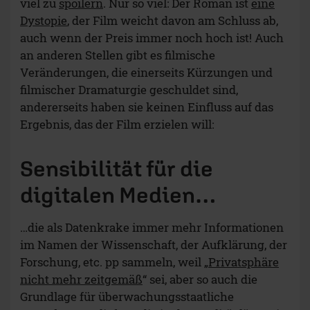
Grundlage für überwachungsstaatliche
Bestrebungen liefern,
die in der Realität längst in
Gang gekommen sind
. Dass das gelingt, beweist
der Gang ins Kino. Ich selbst habe seit Jahren
keinen Facebook-Account mehr und auch mein
Twitter-Account liegt seit einigen Wochen
brach. Für mich war das alles eher lästig als
informativ oder nützlich – und bei Twitter war
es bisher eine Frage der Zeit, wann
@McMandt
schließlich der Vergangenheit angehören würde.
Inzwischen – nach dem Film – ist es für mich
eine Frage der Privatsphäre geworden. Ja, das
muss jeder selbst wissen – aber die Folgen
sollten wenigstens in Gänze bekannt sein. Der
Roman und auch der Film liefern dazu
Denkansätze; Der „
CCC
“ und die „
Spackeria
“
liefern die realen dazugehörigen Wortgefechte
und Argumente.