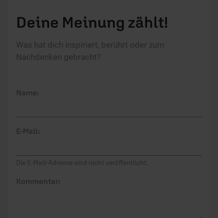
Meinen Kommentar nicht öffentlich teilen.
Ich bin damit einverstanden, dass meine Angaben
anonymisiert erfasst und zum Zweck der
Verbesserung unseres Online-Angebots
ausgewertet werden. Es erfolgt keine Weitergabe
Ihrer Daten an Dritte. Näheres siehe
Datenschutzerklärung
.
Dein Kommentar wird zunächst geprüft. Wir behalten uns
Kürzungen und Nichtveröffentlichung vor. Bitte beachte beim
Schreiben unsere
Netiquette
.
Absenden
Das könnte Sie auch