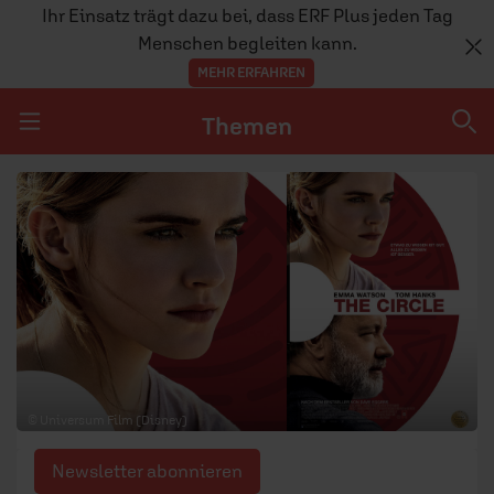
Ihr Einsatz trägt dazu bei, dass ERF Plus jeden Tag
Menschen begleiten kann.
MEHR ERFAHREN
Themen
Navigation überspringen
Themen
DOSSIERS
GLAUBE
MENSCHEN
GESELLSCHAFT
© Universum Film (Disney)
LEBEN
Newsletter abonnieren
TEAM