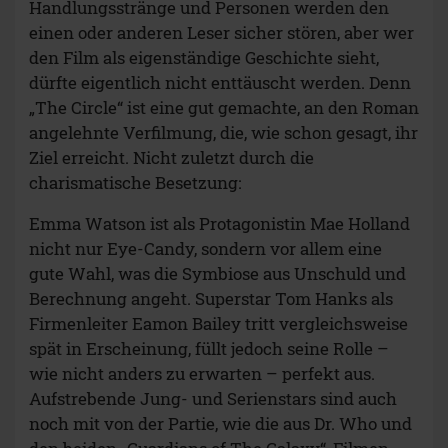
den beiden „Guardians of The Galaxy“-Filmen
bekannte Karen Gillan und der Durchstarter der
jüngsten Star-Wars Trilogie John Boyega.
Wie gefällt dir dieser
Beitrag?
50
GAR NICHT
OKAY
GUT
SEHR GUT
Abweichung vom Roman
Im Roman wird ein wesentlich düstereres Bild