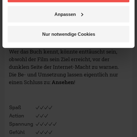
Gefühl
✓✓✓✓
Anspruch
✓✓✓✓✓
Anpassen
Note
1-
Nur notwendige Cookies
Trailer (FSK 6)
„The Circle“