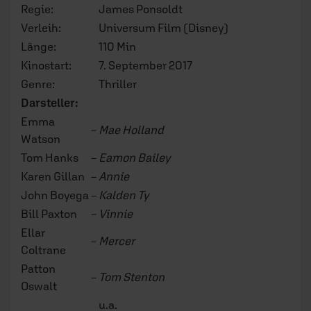
u.a.
FSK:
12
Unsere
Ab 9 Jahren – oder wann immer Ihre Ki
Empfehlung:
und co. anfangen!
Wir lieben es, für dich zu schreiben! Unsere
Artikel sind kostenlos, da wir uns über Spenden
finanzieren.
Jetzt für erf.de spenden.
Autor/-in