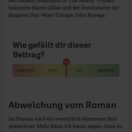
gezeichnet. Mehr kann ich kaum sagen, ohne zu
viel zu
spoilern
. Nur so viel: Der Roman ist
eine
Dystopie
, der Film weicht davon am Schluss ab,
auch wenn der Preis immer noch hoch ist! Auch
an anderen Stellen gibt es filmische
Veränderungen, die einerseits Kürzungen und
filmischer Dramaturgie geschuldet sind,
andererseits haben sie keinen Einfluss auf das
Ergebnis, das der Film erzielen will:
Sensibilität für die
digitalen Medien…
…die als Datenkrake immer mehr Informationen
im Namen der Wissenschaft, der Aufklärung, der
Forschung, etc. pp sammeln, weil „
Privatsphäre
nicht mehr zeitgemäß
“ sei, aber so auch die