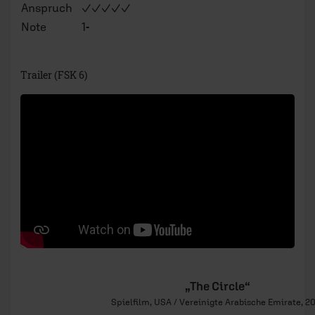
Spielfilm, USA / Vereinigte Arabische Emirate, 2
Regie:
James Ponsoldt
Verleih:
Universum Film (Disney)
Länge:
110 Min
Kinostart:
7. September 2017
Genre:
Thriller
Darsteller:
Emma
–
Mae Holland
Watson
Tom Hanks
–
Eamon Bailey
Karen Gillan
–
Annie
John Boyega
–
Kalden Ty
Bill Paxton
–
Vinnie
Ellar
–
Mercer
Coltrane
Patton
–
Tom Stenton
Oswalt