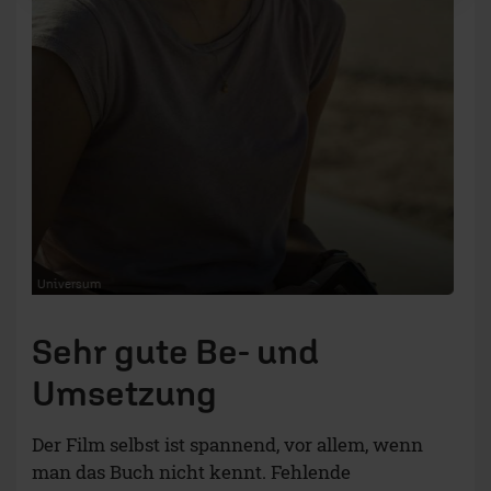
man das Buch nicht kennt. Fehlende
Handlungsstränge und Personen werden den
einen oder anderen Leser sicher stören, aber wer
den Film als eigenständige Geschichte sieht,
dürfte eigentlich nicht enttäuscht werden. Denn
„The Circle“ ist eine gut gemachte, an den Roman
angelehnte Verfilmung, die, wie schon gesagt, ihr
Ziel erreicht. Nicht zuletzt durch die
charismatische Besetzung:
Emma Watson ist als Protagonistin Mae Holland
nicht nur Eye-Candy, sondern vor allem eine
gute Wahl, was die Symbiose aus Unschuld und
Berechnung angeht. Superstar Tom Hanks als
Firmenleiter Eamon Bailey tritt vergleichsweise
spät in Erscheinung, füllt jedoch seine Rolle –
wie nicht anders zu erwarten – perfekt aus.
Aufstrebende Jung- und Serienstars sind auch
noch mit von der Partie, wie die aus Dr. Who und