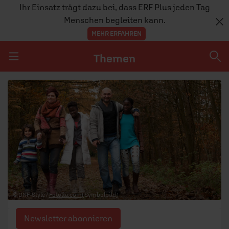
Ihr Einsatz trägt dazu bei, dass ERF Plus jeden Tag
Menschen begleiten kann.
MEHR ERFAHREN
Themen
Navigation überspringen
Themen
DOSSIERS
GLAUBE
MENSCHEN
GESELLSCHAFT
© DNF-Style /
Fotolia.com
(Symbolbild)
LEBEN
Newsletter abonnieren
TEAM