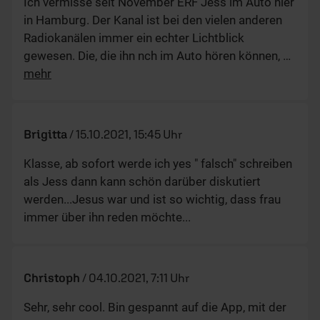
Ich vermisse seit November ERF Jess im Auto hier
in Hamburg. Der Kanal ist bei den vielen anderen
Radiokanälen immer ein echter Lichtblick
gewesen. Die, die ihn nch im Auto hören können,
…
mehr
Brigitta
/
15.10.2021, 15:45 Uhr
Klasse, ab sofort werde ich yes " falsch" schreiben
als Jess dann kann schön darüber diskutiert
werden...Jesus war und ist so wichtig, dass frau
immer über ihn reden möchte...
Christoph
/
04.10.2021, 7:11 Uhr
Sehr, sehr cool. Bin gespannt auf die App, mit der