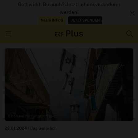
Gott wirkt. Du auch? Jetzt Lebensveränderer
werden!
MEHR INFOS
JETZT SPENDEN
Navigation überspringen
ERZÄHL MAL
AUDIOTHEK
PROGRAMM
MITMACHEN
© Cole Keister /
unsplash.com
PODCASTS
23.01.2024
/ Das Gespräch
ÜBER