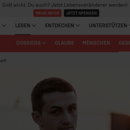
Gott wirkt. Du auch? Jetzt Lebensveränderer werden!
MEHR INFOS
JETZT SPENDEN
N
LESEN
ENTDECKEN
UNTERSTÜTZEN
DOSSIERS
GLAUBE
MENSCHEN
GES
aft