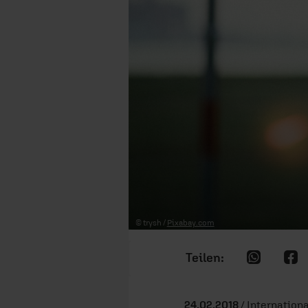
© trysh /
Pixabay.com
24.02.2018
/ Internationa