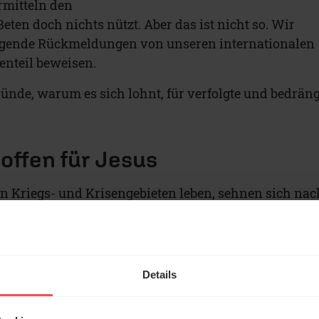
rmitteln den
Beten doch nichts nützt. Aber das ist nicht so. Wir
tigende Rückmeldungen von unseren internationalen
enteil beweisen.
ründe, warum es sich lohnt, für verfolgte und bedrän
 offen für Jesus
in Kriegs- und Krisengebieten leben, sehnen sich nac
htigkeit und Freiheit. Sie suchen nach einer
eben. Und sie sind erstaunlich offen für die
von Jesus.
Details
an schreibt: