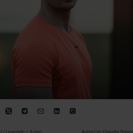
l / Lesezeit: ~ 3 min
Autor/-in:
Claudia Schm