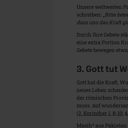
Unsere weltweiten Pa
schreiben: „
Bitte bet
dass uns das Kraft gib
Durch Ihre Gebete stä
eine extra Portion K
Gebete bewegen etwa
3. Gott tut 
Gott hat die Kraft, 
neues Leben schenken.
der römischen Provi
muss. Auf wundersame
(
2. Korinther 1, 8-10
;
4
Masih* aus Pakistan 