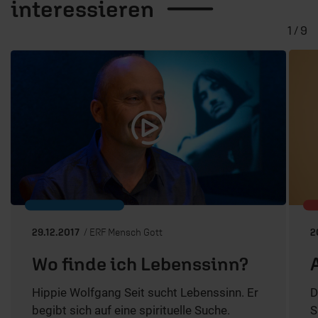
interessieren
1 / 9
29.12.2017
/ ERF Mensch Gott
2
Wo finde ich Lebenssinn?
Hippie Wolfgang Seit sucht Lebenssinn. Er
D
begibt sich auf eine spirituelle Suche.
S