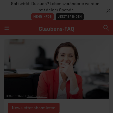
Gott wirkt. Du auch? Lebensveränderer werden –
mit deiner Spende.
MEHR INFOS
JETZT SPENDEN
Glaubens-FAQ
Navigation überspringen
Glaubens-FAQ
TEAM
© Simonthon /
photocase.com
Newsletter abonnieren