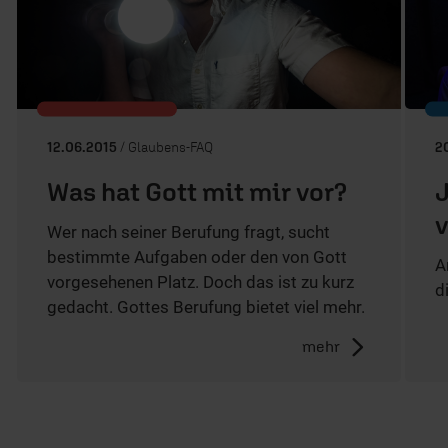
12.06.2015
/ Glaubens-FAQ
2
Was hat Gott mit mir vor?
J
v
Wer nach seiner Berufung fragt, sucht
bestimmte Aufgaben oder den von Gott
A
vorgesehenen Platz. Doch das ist zu kurz
d
gedacht. Gottes Berufung bietet viel mehr.
mehr