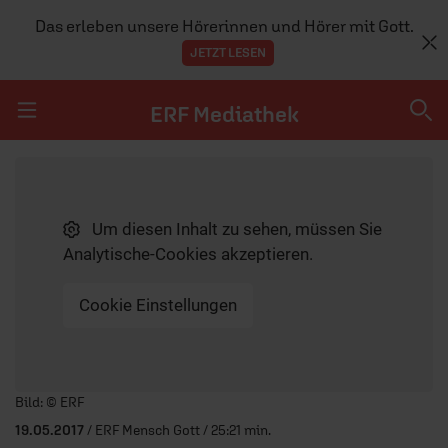
Das erleben unsere Hörerinnen und Hörer mit Gott.
JETZT LESEN
ERF Mediathek
Navigation überspringen
ERF Mediathek
Um diesen Inhalt zu sehen, müssen Sie
SENDUNGEN A-Z
Analytische-Cookies akzeptieren.
ERF WEB-TV
Cookie Einstellungen
APPS
Player starten/anhalten
Bild: © ERF
19.05.2017
/ ERF Mensch Gott / 25:21 min.