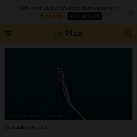
Gott wirkt. Du auch? Jetzt Leben verändern!
MEHR INFOS
JETZT SPENDEN
Navigation überspringen
ERZÄHL MAL
AUDIOTHEK
PROGRAMM
MITMACHEN
© Amaury Gutierrez /
unsplash.com
PODCASTS
07.09.2023
/ WortGut
ÜBER