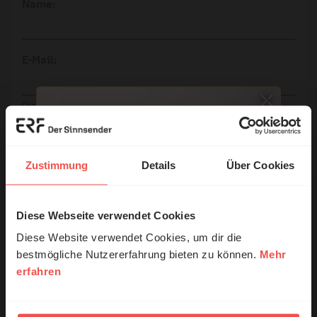
Name:
E-Mail:
Die E-Mail-Adresse wird nicht veröffentlicht.
Kommentar:
Zustimmung
Details
Über Cookies
Meinen Kommentar nicht öffentlich teilen.
Diese Webseite verwendet Cookies
© Ruth Schneider / ERF
Ich bin damit einverstanden, dass meine Angaben
Diese Website verwendet Cookies, um dir die
anonymisiert erfasst und zum Zweck der
bestmögliche Nutzererfahrung bieten zu können.
Mehr
Verbesserung unseres Online-Angebots
erfahren
Erzähl mal!
ausgewertet werden. Es erfolgt keine Weitergabe
Ihrer Daten an Dritte. Näheres siehe
Das erleben unsere Hörerinnen und
Datenschutzerklärung
.