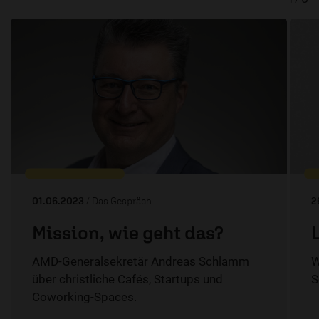
01.06.2023
/ Das Gespräch
2
Mission, wie geht das?
L
AMD-Generalsekretär Andreas Schlamm
W
über christliche Cafés, Startups und
S
Coworking-Spaces.