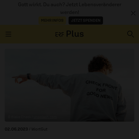
Gott wirkt. Du auch? Jetzt Lebensveränderer
werden!
MEHR INFOS
JETZT SPENDEN
Navigation überspringen
ERZÄHL MAL
AUDIOTHEK
PROGRAMM
MITMACHEN
© Blake Cheek /
unsplash.com
PODCASTS
02.06.2023
/ WortGut
ÜBER