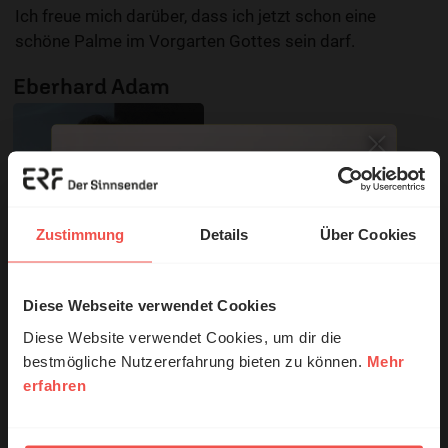
Ich freue mich darüber, dass ich jetzt schon eine
schöne Palme im Vorgarten Gottes sein darf.
Eberhard Adam
Zustimmung
Details
Über Cookies
Diese Webseite verwendet Cookies
© Ruth Schneider / ERF
Diese Website verwendet Cookies, um dir die
bestmögliche Nutzererfahrung bieten zu können.
Mehr
Sie möchten noch tiefer in die Bibel eintauchen? Wir
erfahren
Erzähl mal!
empfehlen unsere Sendereihe:
Das erleben unsere Hörerinnen und
Anstoß