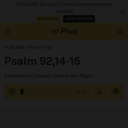
Gott wirkt. Du auch? Jetzt Lebensveränderer
werden!
MEHR INFOS
JETZT SPENDEN
Navigation überspringen
13.03.2013
/ Wort zum Tag
Psalm 92,14-15
ERZÄHL MAL
Gedanken zu Losung/Lehrtext des Tages.
AUDIOTHEK
PROGRAMM
03:11
MITMACHEN
PODCASTS
ÜBER