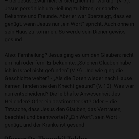
– bei Jesus. Zwar hielt er sich „nicht für würdig“ (V. 7),
Jesus persönlich um Heilung zu bitten; er sandte
Bekannte und Freunde. Aber er war überzeugt, dass es
genügt, wenn Jesus nur „ein Wort“ spricht. Auch ohne in
sein Haus zu kommen. So werde sein Diener gewiss
gesund.
Also: Fernheilung? Jesus ging es um den Glauben; nicht
um nah oder fern. Er bekannte: „Solchen Glauben habe
ich in Israel nicht gefunden“ (V. 9). Und wie ging die
Geschichte weiter? - „Als die Boten wieder nach Hause
kamen, fanden sie den Knecht gesund“ (V. 10). Was war
nun entscheidend? Die leibhafte Anwesenheit des
Heilenden? Oder ein bestimmter Ort? Oder – die
Tatsache, dass Jesus den Glauben, das Vertrauen,
beachtet und beantwortet? „Ein Wort“, sein Wort -
genügt, und der Kranke ist gesund.
Pfarrer Dr. Theophil Tobler