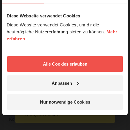
Nutzungsrechte
Diese Webseite verwendet Cookies
© Ruth Schneider / ERF
Diese Website verwendet Cookies, um dir die
bestmögliche Nutzererfahrung bieten zu können.
Mehr
erfahren
Erzähl mal!
Ihr Kommentar
Das erleben unsere Hörerinnen und
Hörer mit Gott ...
Alle Cookies erlauben
Name:
Anpassen
E-Mail:
Jetzt Geschichten
entdecken
Nur notwendige Cookies
Die E-Mail-Adresse wird nicht veröffentlicht.
Nein, jetzt nicht.
Kommentar: