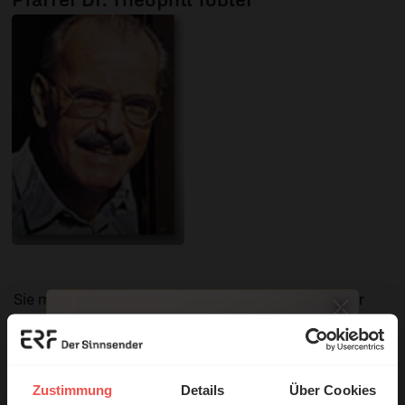
Sie möchten noch tiefer in die Bibel eintauchen? Wir
empfehlen unsere Sendereihe:
Anstoß
Zustimmung
Details
Über Cookies