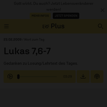
Gott wirkt. Du auch? Jetzt Lebensveränderer
werden!
MEHR INFOS
JETZT SPENDEN
Navigation überspringen
23.02.2009
/ Wort zum Tag
Lukas 7,6-7
ERZÄHL MAL
Gedanken zu Losung/Lehrtext des Tages.
AUDIOTHEK
PROGRAMM
03:29
MITMACHEN
PODCASTS
ÜBER