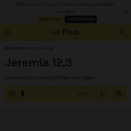
Gott wirkt. Du auch? Jetzt Lebensveränderer
werden!
MEHR INFOS
JETZT SPENDEN
Navigation überspringen
01.09.2013
/ Wort zum Tag
Jeremia 12,3
ERZÄHL MAL
Gedanken zu Losung/Lehrtext des Tages.
AUDIOTHEK
PROGRAMM
03:27
MITMACHEN
PODCASTS
ÜBER