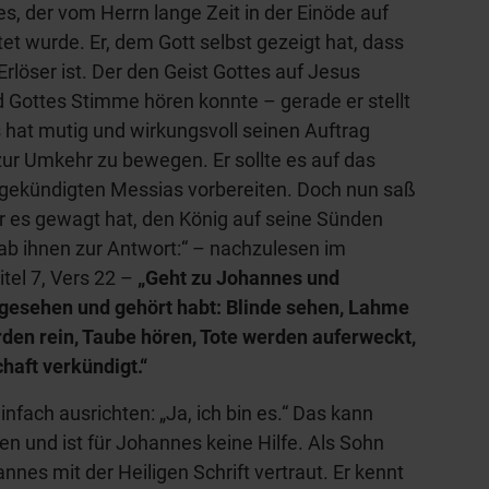
, der vom Herrn lange Zeit in der Einöde auf
tet wurde. Er, dem Gott selbst gezeigt hat, dass
löser ist. Der den Geist Gottes auf Jesus
ottes Stimme hören konnte – gerade er stellt
 hat mutig und wirkungsvoll seinen Auftrag
l zur Umkehr zu bewegen. Er sollte es auf das
ekündigten Messias vorbereiten. Doch nun saß
er es gewagt hat, den König auf seine Sünden
ab ihnen zur Antwort:“ – nachzulesen im
tel 7, Vers 22 –
„Geht zu Johannes und
r gesehen und gehört habt: Blinde sehen, Lahme
den rein, Taube hören, Tote werden auferweckt,
haft verkündigt.“
infach ausrichten: „Ja, ich bin es.“ Das kann
en und ist für Johannes keine Hilfe. Als Sohn
annes mit der Heiligen Schrift vertraut. Er kennt