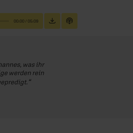
00:00
/ 05:09
hannes, was ihr
ige werden rein
gepredigt.