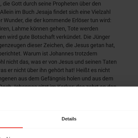
, die Gott durch seine Propheten über den
llein im Buch Jesaja findet sich eine Vielzahl
 Wunder, die der kommende Erlöser tun wird:
hören, Lahme können gehen, Tote werden
en wird gute Botschaft verkündet. Die Jünger
enzeugen dieser Zeichen, die Jesus getan hat,
erichtet. Warum ist Johannes trotzdem
ohl nicht das, was er von Jesus und seinen Taten
as er nicht über ihn gehört hat! Heißt es nicht
angenen aus dem Gefängnis holen und aus dem
Doch Johannes sitzt im Kerker; das zehrt an den
ndigung, dass der kommende Erlöser Recht und
hl mal!
len und eine ewige Herrschaft antreten wird?
icht einmal in der Königsstadt Jerusalem,
erleben unsere Hörerinnen
Details
rnten Kapernaum in Galiläa. Was Johannes hört,
örer mit Gott ...
was er erwartet hat. Das verunsichert ihn.