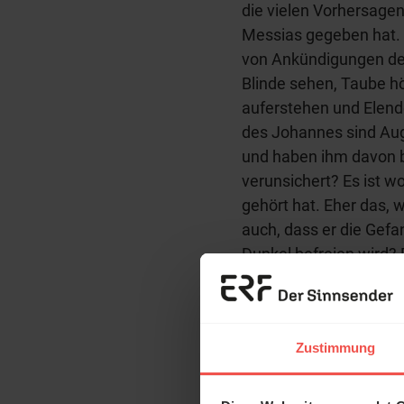
die vielen Vorhersagen
Messias gegeben hat. A
von Ankündigungen der
Blinde sehen, Taube 
auferstehen und Elend
des Johannes sind Aug
und haben ihm davon b
verunsichert? Es ist w
gehört hat. Eher das, w
auch, dass er die Gef
Dunkel befreien wird? 
Kräften. Und die Ankü
Erzä
Ordnung wiederherstel
Doch nun wirkt Jesus n
Das 
Zustimmung
sondern im weit entfe
und H
entspricht nicht dem, 