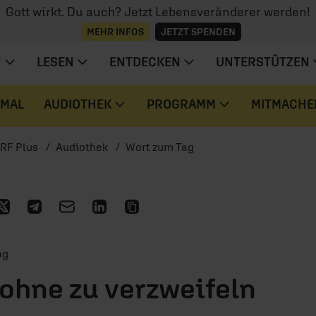
Gott wirkt. Du auch? Jetzt Lebensveränderer werden!
MEHR INFOS
JETZT SPENDEN
N
LESEN
ENTDECKEN
UNTERSTÜTZEN
 MAL
AUDIOTHEK
PROGRAMM
MITMACHE
RF Plus
Audiothek
Wort zum Tag
ag
 ohne zu verzweifeln