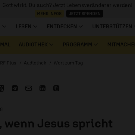
Gott wirkt. Du auch? Jetzt Lebensveränderer werden!
MEHR INFOS
JETZT SPENDEN
N
LESEN
ENTDECKEN
UNTERSTÜTZEN
 MAL
AUDIOTHEK
PROGRAMM
MITMACHE
RF Plus
Audiothek
Wort zum Tag
ag
, wenn Jesus spricht