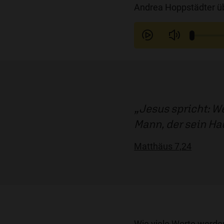
Andrea Hoppstädter ü
Jesus spricht: We
Mann, der sein Hau
Matthäus 7,24
Wie viele Worte werd