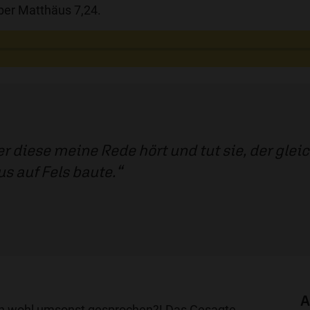
ber Matthäus 7,24.
r diese meine Rede hört und tut sie, der gle
s auf Fels baute.
A
en wohl umsonst gesprochen?! Das Gesagte