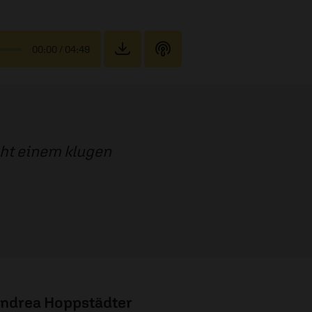
00:00
/ 04:49
icht einem klugen
ndrea Hoppstädter