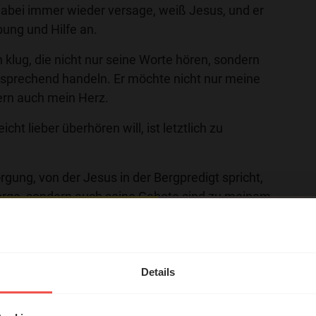
abei immer wieder versage, weiß Jesus, und er
bung und Hilfe an.
 klug, die nicht nur seine Worte hören, sondern
tsprechend handeln. Er möchte nicht nur meine
ern auch mein Herz.
icht lieber überhören will, ist letztlich zu
rgung, von der Jesus in der Bergpredigt spricht,
sorge, sondern auch seine Gebote sind zu meinem
eben schützen.
hl mal!
 sind richtig und erfreuen das Herz.“ Das sagte
 9. Gerade er muss es wissen, denn er hat
erleben unsere Hörerinnen
Details
wieviel Leid das Ignorieren der Gebote bringt. So
örer mit Gott ...
leicht nur im ersten Moment verlockender oder