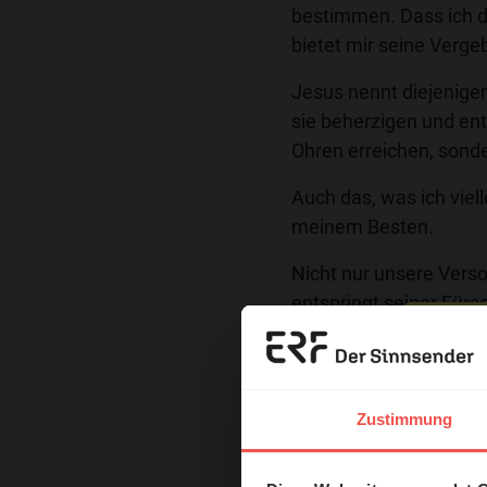
bestimmen. Dass ich d
bietet mir seine Verge
Jesus nennt diejenigen
sie beherzigen und en
Ohren erreichen, sond
Auch das, was ich vielle
meinem Besten.
Nicht nur unsere Verso
entspringt seiner Für
Wohl da. Sie wollen L
Erzä
„Die Befehle des Herrn
David in
Psalm 19
Vers
Das 
Zustimmung
schmerzlich erfahren, 
und H
ist ein Überhören viel