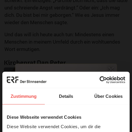
schenkt. Ein einziges: „Fürchte Dich nicht, dass die laute
und schreiende Angst verdrängt.“ Oder ein: „Ich mag
dich. Du bist bei mir geborgen.“ Wie es Jesus immer
wieder den Menschen sagte.
Und das will ich heute auch tun: Mindestens einen
Menschen in meinem Umfeld durch ein wohltuendes
Wort ermutigen.
Kirchenrat Dan Peter
Zustimmung
Details
Über Cookies
Diese Webseite verwendet Cookies
© Ruth Schneider / ERF
Diese Website verwendet Cookies, um dir die