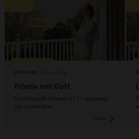
07.08.2026
/ Wort zum Tag
0
Friede mit Gott
Die Bibelstelle Epheser 2,17 – ausgelegt
D
von Jochen Eber.
a
mehr