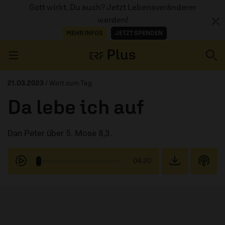
Gott wirkt. Du auch? Jetzt Lebensveränderer
werden!
MEHR INFOS
JETZT SPENDEN
Navigation überspringen
21.03.2023
/ Wort zum Tag
Da lebe ich auf
ERZÄHL MAL
Dan Peter über 5. Mose 8,3.
AUDIOTHEK
PROGRAMM
04:20
MITMACHEN
PODCASTS
ÜBER