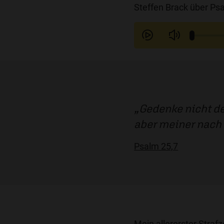
Steffen Brack über Psa
Gedenke nicht d
aber meiner nach 
Psalm 25,7
Mein allererster Strafze