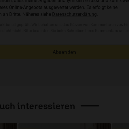
standen, dass meine Angaben anonymisiert erfasst und zum Zwe
res Online-Angebots ausgewertet werden. Es erfolgt keine
n an Dritte. Näheres siehe
Datenschutzerklärung
.
ktionell geprüft. Wir behalten uns das Kürzen von Kommentaren vor. Ei
besteht nicht. Bitte beachten Sie beim Schreiben Ihres Kommentars unse
Absenden
auch
interessieren