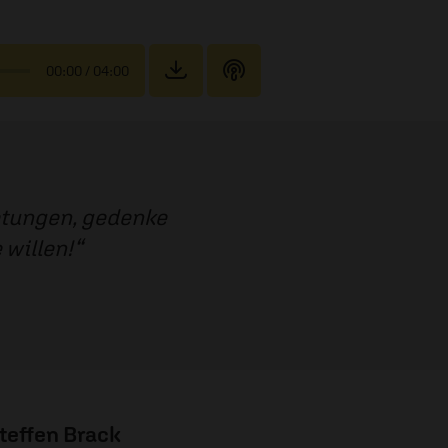
00:00
/ 04:00
etungen, gedenke
 willen!
teffen Brack