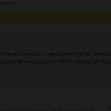
lm 25,7.
er Sünden meiner Jugend und meiner Übertr
deiner Barmherzigkeit, HERR, um deiner Güte
S
ttel ist fast 40 Jahre her. Als 18-jähriger saß ich