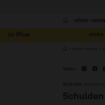
HÖREN + SEHE
ERZÄHL
Navigation überspringen
Startseite
Hören + Sehen
E
26.03.2019
/ Wort zum T
Schulden