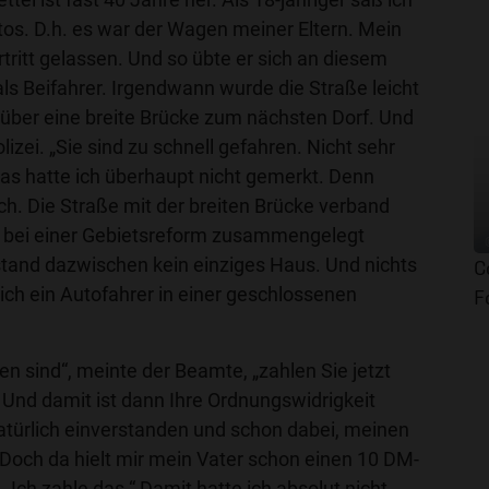
os. D.h. es war der Wagen meiner Eltern. Mein
rtritt gelassen. Und so übte er sich an diesem
ls Beifahrer. Irgendwann wurde die Straße leicht
 über eine breite Brücke zum nächsten Dorf. Und
lizei. „Sie sind zu schnell gefahren. Nicht sehr
 Das hatte ich überhaupt nicht gemerkt. Denn
sch. Die Straße mit der breiten Brücke verband
n bei einer Gebietsreform zusammengelegt
tand dazwischen kein einziges Haus. Und nichts
C
sich ein Autofahrer in einer geschlossenen
F
n sind“, meinte der Beamte, „zahlen Sie jetzt
 Und damit ist dann Ihre Ordnungswidrigkeit
atürlich einverstanden und schon dabei, meinen
Doch da hielt mir mein Vater schon einen 10 DM-
„Ich zahle das.“ Damit hatte ich absolut nicht