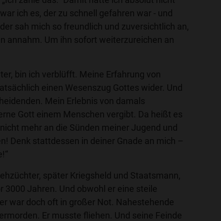
war ich es, der zu schnell gefahren war - und
 der sah mich so freundlich und zuversichtlich an,
in annahm. Um ihn sofort weiterzureichen an
er, bin ich verblüfft. Meine Erfahrung von
tatsächlich einen Wesenszug Gottes wider. Und
heidenden. Mein Erlebnis von damals
gerne Gott einem Menschen vergibt. Da heißt es
nk nicht mehr an die Sünden meiner Jugend und
n! Denk stattdessen in deiner Gnade an mich –
e!“
iehzüchter, später Kriegsheld und Staatsmann,
or 3000 Jahren. Und obwohl er eine steile
: er war doch oft in großer Not. Nahestehende
ermorden. Er musste fliehen. Und seine Feinde