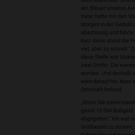
am Steuer unseres Aut
Vater hatte mir den Vo
Morgen in der Geduld a
abschüssig und führte
kurz davor stand die Po
viel, aber zu schnell.“
diese Stelle war tücki
zwei Dörfer. Die ware
worden. Und deshalb s
wies darauf hin, dass 
Ortschaft befand.
„Wenn Sie einverstande
gleich 10 DM Bußgeld.
abgegolten.“ Ich war n
Geldbeutel zu zücken. 
Schein hin und meinte: 