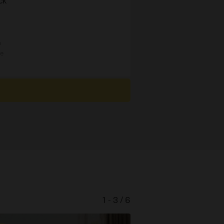
ck
n
re
1 - 3 / 6