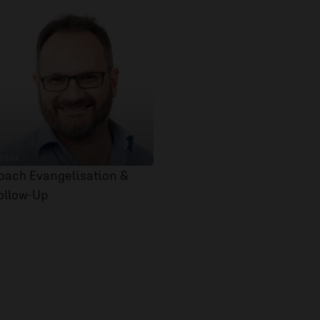
© ERF
oach Evangelisation &
ollow-Up