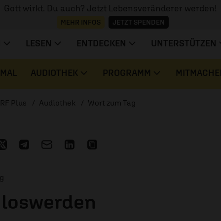
Gott wirkt. Du auch? Jetzt Lebensveränderer werden!
MEHR INFOS
JETZT SPENDEN
N
LESEN
ENTDECKEN
UNTERSTÜTZEN
 MAL
AUDIOTHEK
PROGRAMM
MITMACHE
RF Plus
Audiothek
Wort zum Tag
ag
 loswerden