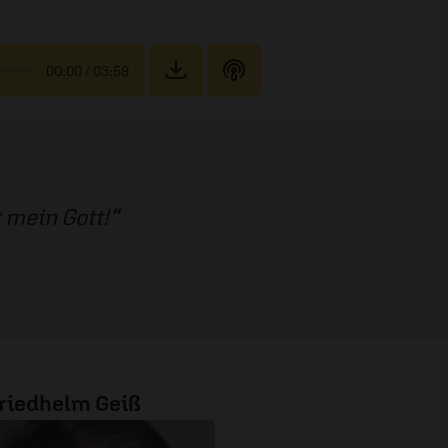
00:00
/ 03:59
t mein Gott!
riedhelm Geiß