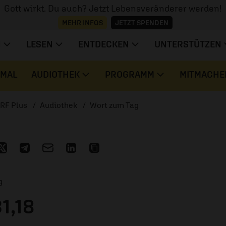
Gott wirkt. Du auch? Jetzt Lebensveränderer werden!
MEHR INFOS
JETZT SPENDEN
N
LESEN
ENTDECKEN
UNTERSTÜTZEN
 MAL
AUDIOTHEK
PROGRAMM
MITMACHE
RF Plus
Audiothek
Wort zum Tag
g
1,18