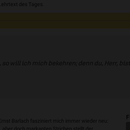
ehrtext des Tages.
so will ich mich bekehren; denn du, Herr, bis
F
Ernst Barlach fasziniert mich immer wieder neu:
n, aber doch markanten Strichen stellt der