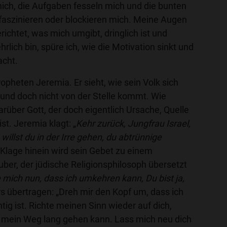
mich, die Aufgaben fesseln mich und die bunten
 faszinieren oder blockieren mich. Meine Augen
richtet, was mich umgibt, dringlich ist und
rlich bin, spüre ich, wie die Motivation sinkt und
acht.
opheten Jeremia. Er sieht, wie sein Volk sich
und doch nicht von der Stelle kommt. Wie
arüber Gott, der doch eigentlich Ursache, Quelle
st. Jeremia klagt: „
Kehr zurück, Jungfrau Israel,
willst du in der Irre gehen, du abtrünnige
e Klage hinein wird sein Gebet zu einem
ber, der jüdische Religionsphilosoph übersetzt
 mich nun, dass ich umkehren kann, Du bist ja,
s übertragen: „Dreh mir den Kopf um, dass ich
tig ist. Richte meinen Sinn wieder auf dich,
 mein Weg lang gehen kann. Lass mich neu dich