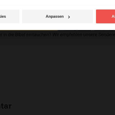
n Sie im Evangelischen Gesangbuch, Ausgabe
entdecken
48
ies
Anpassen
A
jetzt nicht.
© Ruth Schneider / ERF
r in die Bibel eintauchen? Wir empfehlen unsere Sendere
tar