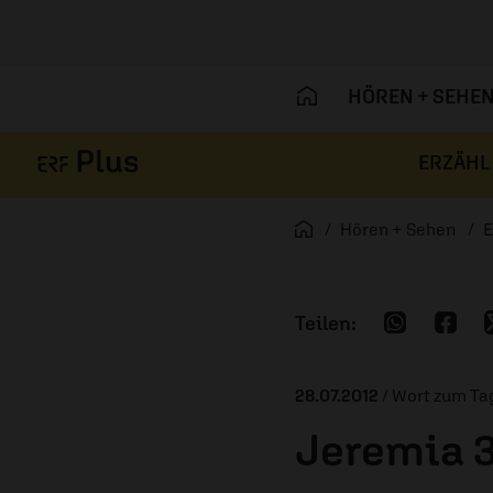
HÖREN + SEHE
ERZÄHL
Navigation überspringen
Startseite
Hören + Sehen
E
28.07.2012
/ Wort zum Ta
Jeremia 3