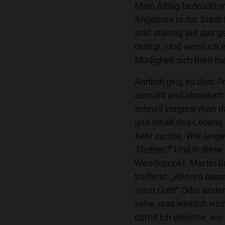
Mein Alltag bedrückt 
Angebote in der Stadt
sind ständig auf das ge
drängt. Und wenn ich eh
Müdigkeit sich breit m
Ähnlich ging es dem Pr
abmüht und abrackert 
schnell vergisst man d
und Inhalt des Lebens i
kehr zurück. Wie lange 
Tochter?
“ Und in dies
Wendepunkt. Martin Bu
treffend: „
Kehren lasse
mein Gott!
“ Oder ander
sehe, was wirklich wich
damit ich erkenne, wo