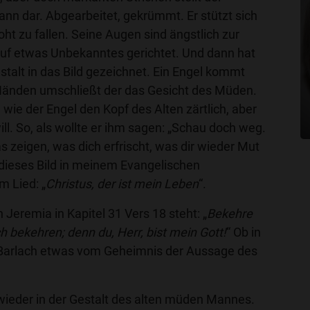
ann dar. Abgearbeitet, gekrümmt. Er stützt sich
oht zu fallen. Seine Augen sind ängstlich zur
 auf etwas Unbekanntes gerichtet. Und dann hat
stalt in das Bild gezeichnet. Ein Engel kommt
Händen umschließt der das Gesicht des Müden.
 wie der Engel den Kopf des Alten zärtlich, aber
ll. So, als wollte er ihm sagen: „Schau doch weg.
s zeigen, was dich erfrischt, was dir wieder Mut
 dieses Bild in meinem Evangelischen
 Lied: „
Christus, der ist mein Leben
“.
Jeremia in Kapitel 31 Vers 18 steht: „
Bekehre
ch bekehren; denn du, Herr, bist mein Gott!
“ Ob in
 Barlach etwas vom Geheimnis der Aussage des
 wieder in der Gestalt des alten müden Mannes.