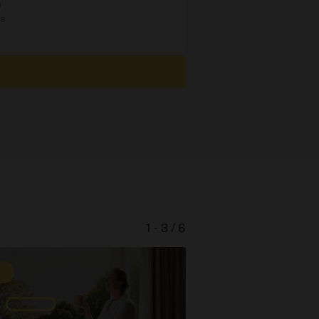
n
re
1 - 3 / 6
Unbändige 