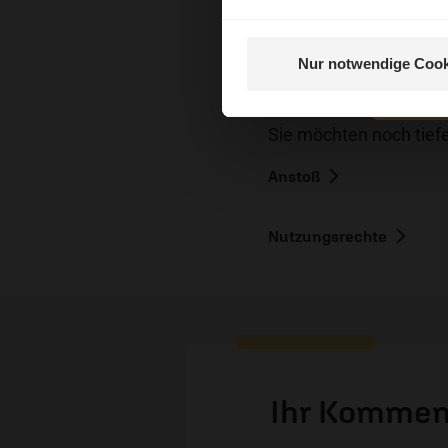
Künste Leipzig) finde
Württemberg, Seite 9
Nur notwendige Cook
Nein, 
Sie möchten noch tiefe
Anstoß
Nutzungsrechte
Ihr Kommen