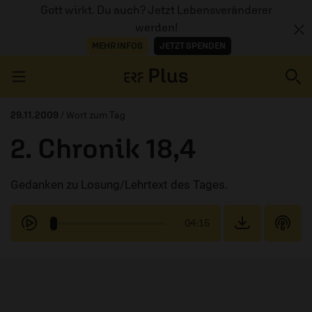
Gott wirkt. Du auch? Jetzt Lebensveränderer
werden!
MEHR INFOS
JETZT SPENDEN
Navigation überspringen
29.11.2009
/ Wort zum Tag
2. Chronik 18,4
ERZÄHL MAL
Gedanken zu Losung/Lehrtext des Tages.
AUDIOTHEK
PROGRAMM
04:15
MITMACHEN
PODCASTS
ÜBER