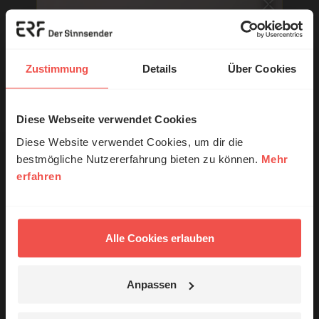
Sie möchten noch tiefer in die Bibel eintauchen? Wir
empfehlen unsere Sendereihe:
Zustimmung
Details
Über Cookies
Anstoß
Nutzungsrechte
Diese Webseite verwendet Cookies
© Ruth Schneider / ERF
Diese Website verwendet Cookies, um dir die
bestmögliche Nutzererfahrung bieten zu können.
Mehr
erfahren
Erzähl mal!
Ihr Kommentar
Das erleben unsere Hörerinnen und
Hörer mit Gott ...
Alle Cookies erlauben
Name:
Anpassen
Jetzt Geschichten