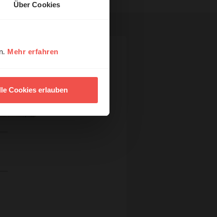
Über Cookies
en.
Mehr erfahren
lle Cookies erlauben