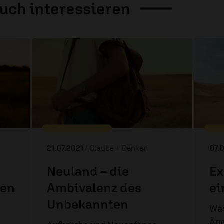
auch
interessieren
21.07.2021
/ Glaube + Denken
07.
Neuland – die
Ex
ten
Ambivalenz des
ei
Unbekannten
Was
Ägy