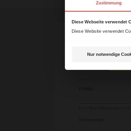
Das 
Zustimmung
und H
Diese Webseite verwendet 
Diese Website verwendet Coo
Ihr Kommen
Nur notwendige Cook
Nein, 
Name:
E-Mail:
Die E-Mail-Adresse wird nicht
Kommentar: