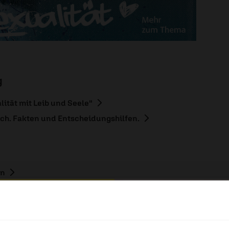
g
lität mit Leib und Seele"
h. Fakten und Entscheidungshilfen.
en
ualität“
hl mal!