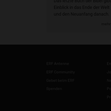
Das letzte Buch der Bibel gibt
Einblick in das Ende der Welt
und den Neuanfang danach.
mehr
ERF Antenne
E
ERF Community
Jo
Gebet beim ERF
Ne
Spenden
Po
Pr