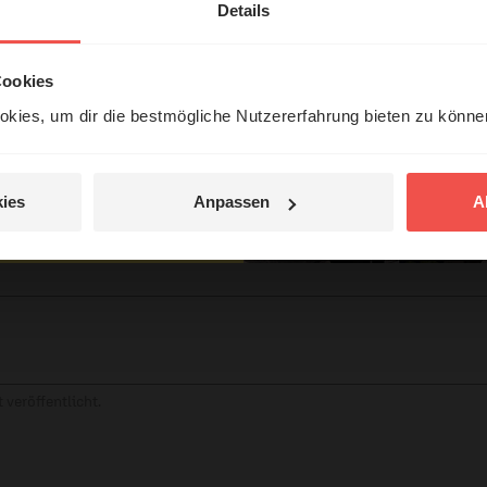
erleben unsere Hörerinnen
Details
örer mit Gott ...
Cookies
kies, um dir die bestmögliche Nutzererfahrung bieten zu könn
Jetzt Geschichten
tar
entdecken
ies
Anpassen
A
jetzt nicht.
© Ruth Schneider / ERF
 veröffentlicht.