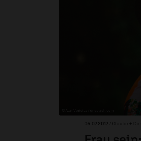
© Allef Vinicius /
unsplash.com
05.07.2017
/ Glaube + De
Frau sein