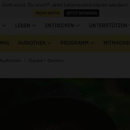
Gott wirkt. Du auch? Jetzt Lebensveränderer werden!
MEHR INFOS
JETZT SPENDEN
N
LESEN
ENTDECKEN
UNTERSTÜTZEN
 MAL
AUDIOTHEK
PROGRAMM
MITMACHE
Audiothek
Glaube + Denken