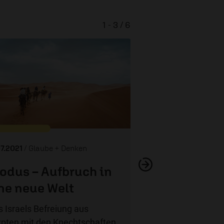
1 - 3 / 6
Wenn Überleben n
geht
07.2021
/ Glaube + Denken
odus – Aufbruch in
ne neue Welt
 Israels Befreiung aus
pten mit den Knechtschaften