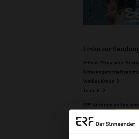
Links zur Sendun
E-Book "Frau sein. Sexua
Schwangerschaftsabbruc
Weißes Kreuz
Team.F
ERF Antenne online les
Dossier zum Thema: „Sex
Erzä
Nutzungsrechte