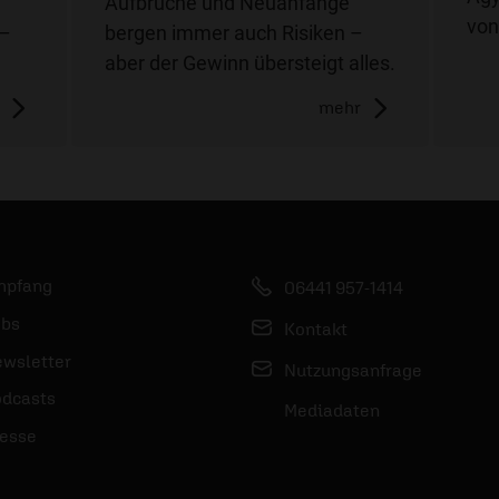
Aufbrüche und Neuanfänge
von
 –
bergen immer auch Risiken –
aber der Gewinn übersteigt alles.
mehr
mpfang
06441 957-1414
bs
Kontakt
wsletter
Nutzungsanfrage
dcasts
Mediadaten
esse