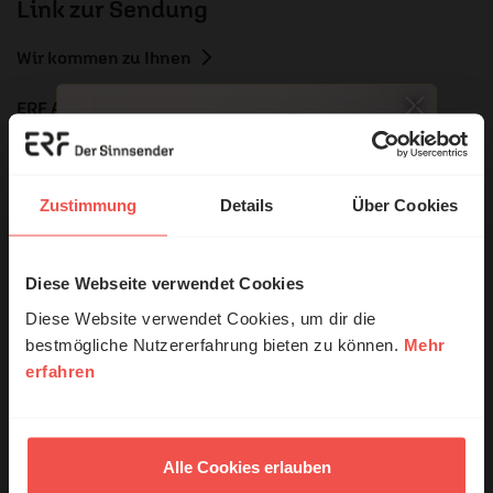
Link zur Sendung
Wir kommen zu Ihnen
ERF Antenne online lesen
Dossier zum Thema: „Freundschaft“
Nutzungsrechte
Zustimmung
Details
Über Cookies
Diese Webseite verwendet Cookies
© Ruth Schneider / ERF
Diese Website verwendet Cookies, um dir die
Ihr Kommentar
bestmögliche Nutzererfahrung bieten zu können.
Mehr
erfahren
Erzähl mal!
Das erleben unsere Hörerinnen und
Name:
Hörer mit Gott ...
Alle Cookies erlauben