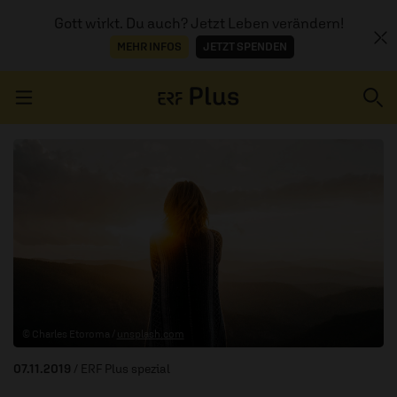
Gott wirkt. Du auch? Jetzt Leben verändern!
MEHR INFOS
JETZT SPENDEN
Navigation überspringen
ERZÄHL MAL
AUDIOTHEK
PROGRAMM
MITMACHEN
© Charles Etoroma /
unsplash.com
PODCASTS
07.11.2019
/ ERF Plus spezial
ÜBER