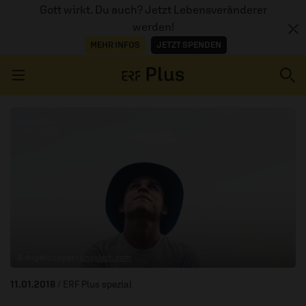
Gott wirkt. Du auch? Jetzt Lebensveränderer
werden!
MEHR INFOS
JETZT SPENDEN
Navigation überspringen
ERZÄHL MAL
AUDIOTHEK
PROGRAMM
MITMACHEN
© Angello Lopez /
unsplash.com
PODCASTS
11.01.2018
/ ERF Plus spezial
ÜBER