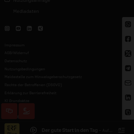
Nutzungsanfrage
Mediadaten
Impressum
AGB/Widerruf
Datenschutz
Nutzungsbedingungen
Meldestelle zum Hinweisgeberschutzgesetz
Rechte der Betroffenen (DSGVO)
Erklärung zur Barrierefreiheit
KI Grundsätze
© 2026 ERF
Der gute Start in den Tag
–
Aufgeweckt
Jess
Plus