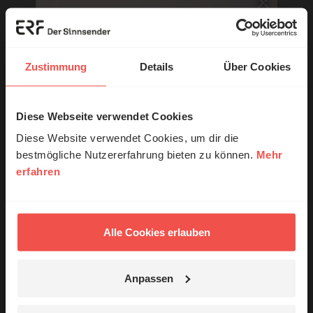
E-Mail:
Zustimmung
Details
Über Cookies
Die E-Mail-Adresse wird nicht veröffentlicht.
Diese Webseite verwendet Cookies
© Ruth Schneider / ERF
Kommentar:
Diese Website verwendet Cookies, um dir die
bestmögliche Nutzererfahrung bieten zu können.
Mehr
erfahren
Erzähl mal!
Meinen Kommentar nicht öffentlich teilen.
Das erleben unsere Hörerinnen und
Ich bin damit einverstanden, dass meine Angaben
Hörer mit Gott ...
anonymisiert erfasst und zum Zweck der
Alle Cookies erlauben
Verbesserung unseres Online-Angebots
ausgewertet werden. Es erfolgt keine Weitergabe
Anpassen
Ihrer Daten an Dritte. Näheres siehe
Datenschutzerklärung
.
Jetzt Geschichten