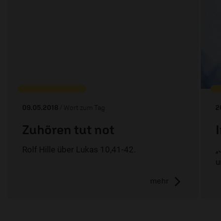
09.05.2018
/ Wort zum Tag
2
Zuhören tut not
Rolf Hille über Lukas 10,41-42.
„
u
mehr