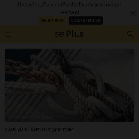
Gott wirkt. Du auch? Jetzt Lebensveränderer
werden!
MEHR INFOS
JETZT SPENDEN
Navigation überspringen
ERZÄHL MAL
AUDIOTHEK
PROGRAMM
MITMACHEN
© AngiePhotos /
istockphoto.com
PODCASTS
06.09.2019
/ Beim Wort genommen
ÜBER