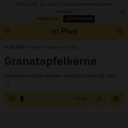
Gott wirkt. Du auch? Jetzt Lebensveränderer
werden!
MEHR INFOS
JETZT SPENDEN
Navigation überspringen
18.05.2026
/ Anstoß - Gedanken zum Tag
Granatapfelkerne
ERZÄHL MAL
Gedanken von Ute Heuser-Ludwig zu Psalm 86, Vers
AUDIOTHEK
11.
PROGRAMM
01:56
MITMACHEN
PODCASTS
ÜBER