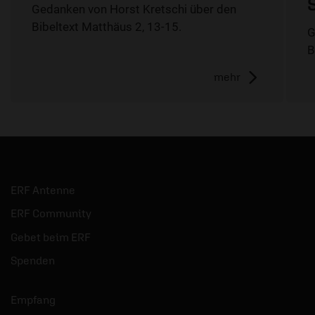
Gedanken von Horst Kretschi über den
Bibeltext Matthäus 2, 13-15.
G
B
mehr
ERF Antenne
ERF Community
Gebet beim ERF
Spenden
Empfang