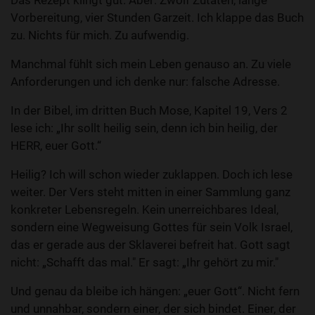
Das Rezept klingt gut. Aber: Zwölf Zutaten, lange
Vorbereitung, vier Stunden Garzeit. Ich klappe das Buch
zu. Nichts für mich. Zu aufwendig.
Manchmal fühlt sich mein Leben genauso an. Zu viele
Anforderungen und ich denke nur: falsche Adresse.
In der Bibel, im dritten Buch Mose, Kapitel 19, Vers 2
lese ich: „Ihr sollt heilig sein, denn ich bin heilig, der
HERR, euer Gott.“
Heilig? Ich will schon wieder zuklappen. Doch ich lese
weiter. Der Vers steht mitten in einer Sammlung ganz
konkreter Lebensregeln. Kein unerreichbares Ideal,
sondern eine Wegweisung Gottes für sein Volk Israel,
das er gerade aus der Sklaverei befreit hat. Gott sagt
nicht: „Schafft das mal." Er sagt: „Ihr gehört zu mir."
Und genau da bleibe ich hängen: „euer Gott“. Nicht fern
und unnahbar, sondern einer, der sich bindet. Einer, der