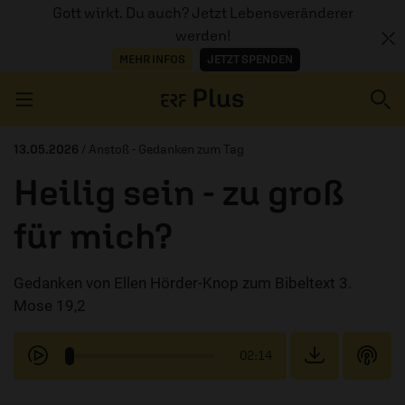
Gott wirkt. Du auch? Jetzt Lebensveränderer
werden!
MEHR INFOS
JETZT SPENDEN
Navigation überspringen
13.05.2026
/ Anstoß - Gedanken zum Tag
Heilig sein - zu groß
ERZÄHL MAL
für mich?
AUDIOTHEK
Gedanken von Ellen Hörder-Knop zum Bibeltext 3.
PROGRAMM
Mose 19,2
MITMACHEN
02:14
PODCASTS
ÜBER