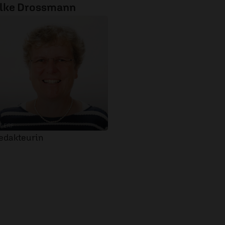
lke Drossmann
© ERF
edakteurin