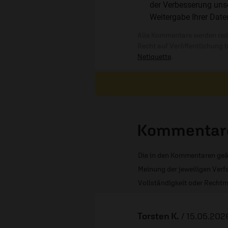
der Verbesserung unse
Weitergabe Ihrer Date
Alle Kommentare werden reda
Recht auf Veröffentlichung 
Netiquette
.
Kommentare
Die in den Kommentaren geä
Meinung der jeweiligen Verfa
Vollständigkeit oder Rechtm
Torsten K.
/
15.05.2026