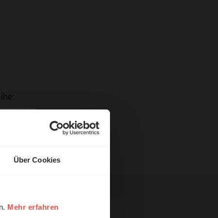
ihe:
Über Cookies
en.
Mehr erfahren