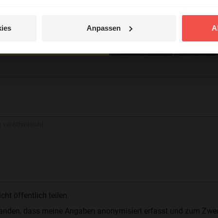
entdecken
tar
ies
Anpassen
A
jetzt nicht.
© Ruth Schneider / ERF
 veröffentlicht.
t öffentlich teilen.
standen, dass meine Angaben anonymisiert erfasst und zum Zwe