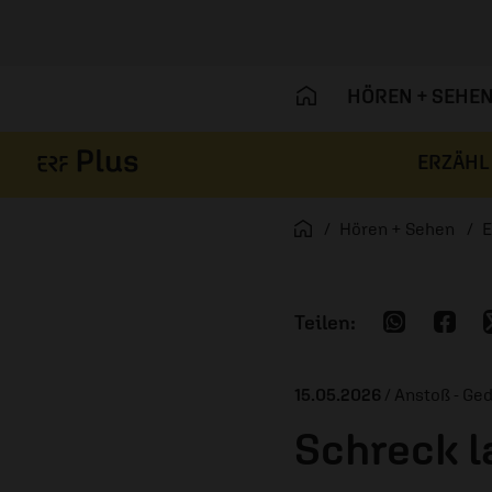
HÖREN + SEHE
ERZÄHL
Navigation überspringen
Startseite
Hören + Sehen
E
15.05.2026
/ Anstoß - Ge
Schreck l