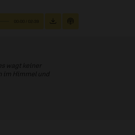
00:00
/ 02:39
es wagt keiner
ben im Himmel und