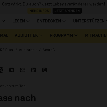
Gott wirkt. Du auch? Jetzt Lebensveränderer werden!
MEHR INFOS
JETZT SPENDEN
N
LESEN
ENTDECKEN
UNTERSTÜTZEN
 MAL
AUDIOTHEK
PROGRAMM
MITMACHE
RF Plus
Audiothek
Anstoß
danken zum Tag
ass nach