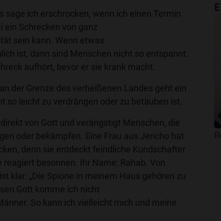
E
s sage ich erschrocken, wenn ich einen Termin
i ein Schrecken von ganz
ität sein kann. Wenn etwas
lich ist, dann sind Menschen nicht so entspannt.
chreck aufhört, bevor er sie krank macht.
an der Grenze des verheißenen Landes geht ein
t so leicht zu verdrängen oder zu betäuben ist.
irekt von Gott und verängstigt Menschen, die
R
ngen oder bekämpfen. Eine Frau aus Jericho hat
cken, denn sie entdeckt feindliche Kundschafter
e reagiert besonnen. Ihr Name: Rahab. Von
r ist klar: „Die Spione in meinem Haus gehören zu
esen Gott komme ich nicht
Männer. So kann ich vielleicht mich und meine