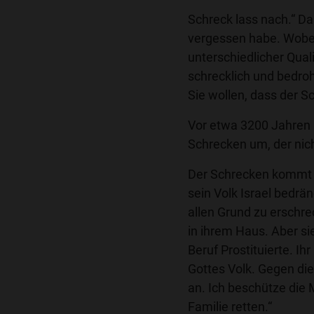
Schreck lass nach.“ Da
vergessen habe. Wobe
unterschiedlicher Qual
schrecklich und bedroh
Sie wollen, dass der S
Vor etwa 3200 Jahren 
Schrecken um, der nich
Der Schrecken kommt d
sein Volk Israel bedrä
allen Grund zu erschre
in ihrem Haus. Aber si
Beruf Prostituierte. Ih
Gottes Volk. Gegen di
an. Ich beschütze die 
Familie retten.“