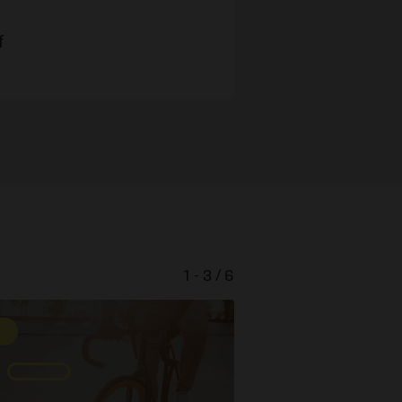
f
1 - 3 / 6
Die richtige