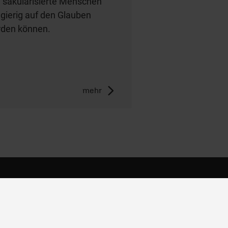
 säkularisierte Menschen
gierig auf den Glauben
den können.
mehr
Impressum
AGB/Widerruf
Datenschutz