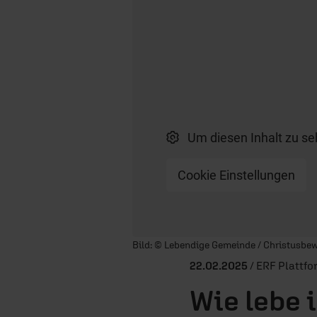
Um diesen Inhalt zu se
Cookie Einstellungen
Player starten/anhalten
Bild: © Lebendige Gemeinde / Christusb
22.02.2025
/ ERF Plattfo
Wie lebe 