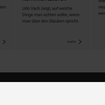
Wie
ben.
neu
Udo Vach zeigt, auf welche
wer
Dinge man achten sollte, wenn
man über den Glauben spricht.
r
mehr
mpfang
06441 957-1414
bs
Kontakt