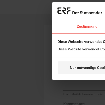
Zustimmung
Ihr Kommen
Diese Webseite verwendet 
Diese Website verwendet Coo
Name:
Nur notwendige Cook
E-Mail:
Die E-Mail-Adresse wird nicht
Kommentar: