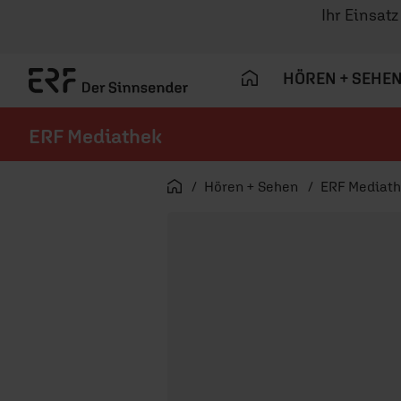
Ihr Einsat
HÖREN + SEHE
ERF Mediathek
Navigation überspringen
Startseite
Hören + Sehen
ERF Mediat