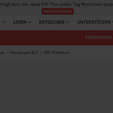
z trägt dazu bei, dass ERF Plus jeden Tag Menschen begl
MEHR ERFAHREN
N
LESEN
ENTDECKEN
UNTERSTÜTZEN
SENDUNGEN 
hek
Sendungen A-Z
ERF Plattform