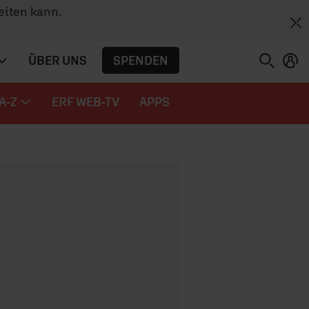
eiten kann.
SPENDEN
ÜBER UNS
A-Z
ERF WEB-TV
APPS