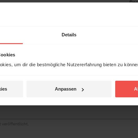
Dos
Kir
Details
tar
Cookies
kies, um dir die bestmögliche Nutzererfahrung bieten zu könn
ies
Anpassen
A
 veröffentlicht.