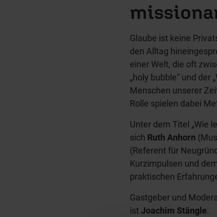
missiona
Glaube ist keine Privats
den Alltag hineingespr
einer Welt, die oft zw
„holy bubble“ und der 
Menschen unserer Zeit
Rolle spielen dabei 
Unter dem Titel „Wie l
sich
Ruth Anhorn
(Musi
(Referent für Neugründ
Kurzimpulsen und dem
praktischen Erfahrung
Gastgeber und Moderat
ist
Joachim Stängle
.