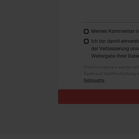
Meinen Kommentar nich
Ich bin damit einver
der Verbesserung unse
Weitergabe Ihrer Date
Alle Kommentare werden reda
Recht auf Veröffentlichung 
Netiquette
.