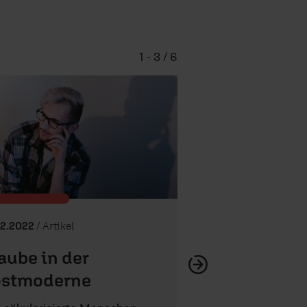
1 - 3 / 6
Kirche hat zukun
02.2022
/ Artikel
aube in der
ostmoderne