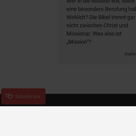
Wer in die Mission will, sollte
eine besondere Berufung ha
Wirklich? Die Bibel trennt gar
nicht zwischen Christ und
Missionar. Was also ist
„Mission“?
meh
Schreib uns
ERF Antenne
E
ERF Community
Jo