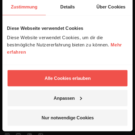
Gebet beim ERF
Zustimmung
Details
Über Cookies
Spenden
Empfang
Diese Webseite verwendet Cookies
Jobs
Diese Website verwendet Cookies, um dir die
bestmögliche Nutzererfahrung bieten zu können.
Mehr
Newsletter
erfahren
Podcasts
Presse
Alle Cookies erlauben
06441 957-1414
Kontakt
Anpassen
Nutzungsanfrage
Nur notwendige Cookies
Mediadaten