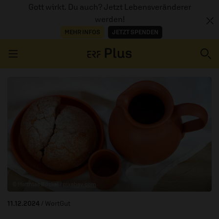
Gott wirkt. Du auch? Jetzt Lebensveränderer
werden!
MEHR INFOS
JETZT SPENDEN
Navigation überspringen
ERZÄHL MAL
AUDIOTHEK
PROGRAMM
MITMACHEN
© Matthias Böckel /
pixabay.com
PODCASTS
11.12.2024
/ WortGut
ÜBER