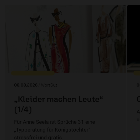
08.08.2026
/ WortGut
0
„Kleider machen Leute“
(1/4)
A
u
Für Anne Seela ist Sprüche 31 eine
„Typberatung für Königstöchter“ -
stressfrei und gratis.