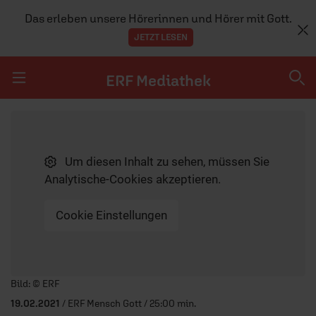
Das erleben unsere Hörerinnen und Hörer mit Gott.
JETZT LESEN
ERF Mediathek
Navigation überspringen
ERF Mediathek
Um diesen Inhalt zu sehen, müssen Sie
SENDUNGEN A-Z
Analytische-Cookies akzeptieren.
ERF WEB-TV
Cookie Einstellungen
APPS
Player starten/anhalten
Bild: © ERF
19.02.2021
/ ERF Mensch Gott / 25:00 min.