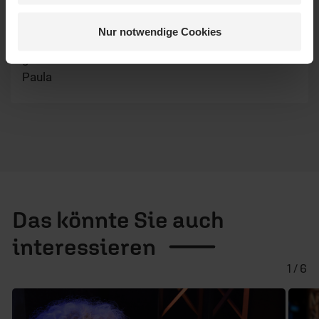
So toll dieser Beitrag... Eine gesegnete und starke
Frau...
Nur notwendige Cookies
Bin so dankbar über diese Beiträge und so
glücklich über diese Glaubensbekenntnisse. LG
Paula
Das könnte Sie auch
interessieren
1 / 6