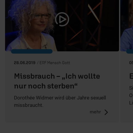
28.06.2019
/ ERF Mensch Gott
0
Missbrauch – „Ich wollte
E
nur noch sterben“
S
O
Dorothée Widmer wird über Jahre sexuell
L
missbraucht.
mehr