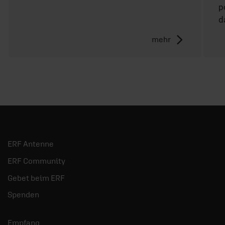
p
d
mehr
ERF Antenne
ERF Community
Gebet beim ERF
Spenden
Empfang