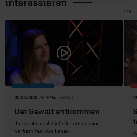
interessieren
1 / 6
08.05.2020
/ ERF Mensch Gott
1
Der Gewalt entkommen
i
Ihre Suche nach Liebe kostet Jessica
Verfürth fast das Leben.
W