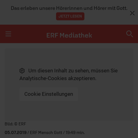
Das erleben unsere Hörerinnen und Hörer mit Gott.
JETZT LESEN
ERF Mediathek
Navigation überspringen
ERF Mediathek
Um diesen Inhalt zu sehen, müssen Sie
SENDUNGEN A-Z
Analytische-Cookies akzeptieren.
ERF WEB-TV
Cookie Einstellungen
APPS
Player starten/anhalten
Bild: © ERF
05.07.2019
/ ERF Mensch Gott / 19:49 min.