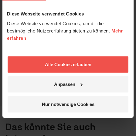
Verbesserung unseres Online-Angebots
ausgewertet werden. Es erfolgt keine Weitergabe
Diese Webseite verwendet Cookies
Ihrer Daten an Dritte. Näheres siehe
Diese Website verwendet Cookies, um dir die
Datenschutzerklärung
.
bestmögliche Nutzererfahrung bieten zu können.
Mehr
Alle Kommentare werden redaktionell geprüft. Wir behalten
erfahren
uns das Kürzen von Kommentaren vor. Ein Recht auf
Veröffentlichung besteht nicht. Bitte beachten Sie beim
Schreiben Ihres Kommentars unsere
Netiquette
.
Alle Cookies erlauben
Absenden
Anpassen
Nur notwendige Cookies
Das könnte Sie auch