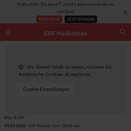
Gott wirkt. Du auch? Jetzt Lebensveränderer
werden!
MEHR INFOS
JETZT SPENDEN
ERF Mediathek
Navigation überspringen
ERF Mediathek
Um diesen Inhalt zu sehen, müssen Sie
SENDUNGEN A-Z
Analytische-Cookies akzeptieren.
ERF WEB-TV
Cookie Einstellungen
APPS
Player starten/anhalten
Bild: © ERF
29.07.2022
/ ERF Mensch Gott / 28:26 min.