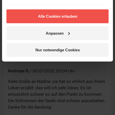
geben ausschließlich die persönliche Meinung der jeweiligen
Verfasser wieder. Der ERF übernimmt keine Gewähr für die
Richtigkeit, Vollständigkeit oder Rechtmäßigkeit der von
Alle Cookies erlauben
Nutzern veröffentlichten Kommentare.
Anpassen
Nine
/
31.07.2022, 23:02 Uhr
Super, wie reflektiert Nadine ist.
Nur notwendige Cookies
Andreas R.
/
30.07.2022, 20:04 Uhr
Viele Grüße an Nadine ,sie hat so ehrlich aus ihrem
Leben erzählt ,das will ich sehr loben. Es ist
entsetzlich schwer so auf den Punkt zu kommen.
Die Schmerzen der Seele sind schwer auszuhalten.
Danke für die Sendung