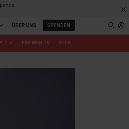
Spende.
SPENDEN
ÜBER UNS
A-Z
ERF WEB-TV
APPS