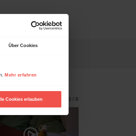
Über Cookies
en.
Mehr erfahren
1 - 3 / 6
lle Cookies erlauben
Martha beschw