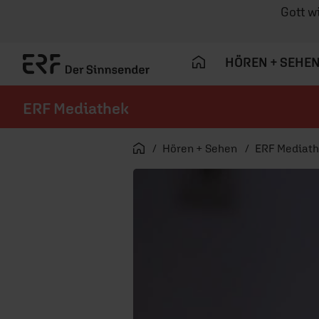
Gott w
HÖREN + SEHE
ERF Mediathek
Navigation überspringen
Startseite
Hören + Sehen
ERF Mediat