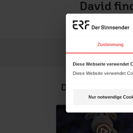
David fin
SchlafSchaf ist ein g
und ERF Medien.
Zustimmung
Diese Webseite verwendet 
Diese Website verwendet Coo
Das könnte Sie 
Nur notwendige Cook