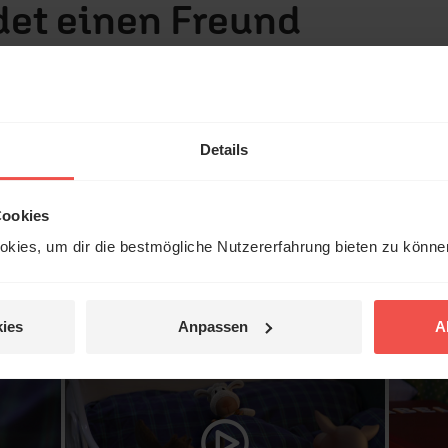
det einen Freund
emeinsames Projekt vom Bibellesebund
Details
Cookies
kies, um dir die bestmögliche Nutzererfahrung bieten zu könn
auch
interessieren
ies
Anpassen
A