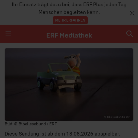
Ihr Einsatz trägt dazu bei, dass ERF Plus jeden Tag
Menschen begleiten kann.
MEHR ERFAHREN
ERF Mediathek
Navigation überspringen
ERF Mediathek
SENDUNGEN A-Z
ERF WEB-TV
APPS
Bild: © Bibellesebund / ERF
Diese Sendung ist ab dem 18.08.2026 abspielbar.