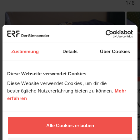
1 / 6
Zustimmung
Details
Über Cookies
Diese Webseite verwendet Cookies
Diese Website verwendet Cookies, um dir die
bestmögliche Nutzererfahrung bieten zu können.
Mehr
06.08.2026
/ SchlafSchaf
0
erfahren
Gebet im Badezimmer
s
Gute-Nacht-Geschichten für Klein und
Groß.
Alle Cookies erlauben
G
G